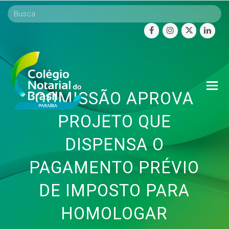
facebook
instagram
twitter
linke
O
COMISSÃO APROVA
Mo
M
PROJETO QUE
DISPENSA O
PAGAMENTO PRÉVIO
DE IMPOSTO PARA
HOMOLOGAR