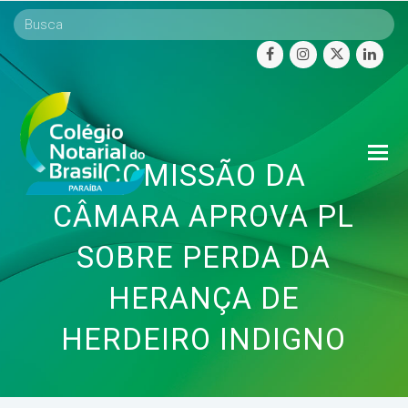
facebook
instagram
twitter
linke
O
COMISSÃO DA
Mo
M
CÂMARA APROVA PL
SOBRE PERDA DA
HERANÇA DE
HERDEIRO INDIGNO