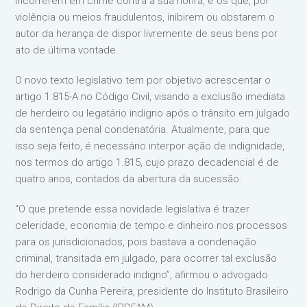
incorrerem em crime contra a sua honra, e os que, por
violência ou meios fraudulentos, inibirem ou obstarem o
autor da herança de dispor livremente de seus bens por
ato de última vontade.
O novo texto legislativo tem por objetivo acrescentar o
artigo 1.815-A no Código Civil, visando a exclusão imediata
de herdeiro ou legatário indigno após o trânsito em julgado
da sentença penal condenatória. Atualmente, para que
isso seja feito, é necessário interpor ação de indignidade,
nos termos do artigo 1.815, cujo prazo decadencial é de
quatro anos, contados da abertura da sucessão.
“O que pretende essa novidade legislativa é trazer
celeridade, economia de tempo e dinheiro nos processos
para os jurisdicionados, pois bastava a condenação
criminal, transitada em julgado, para ocorrer tal exclusão
do herdeiro considerado indigno”, afirmou o advogado
Rodrigo da Cunha Pereira, presidente do Instituto Brasileiro