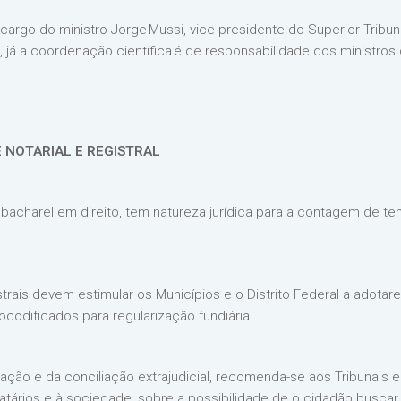
argo do ministro Jorge Mussi, vice-presidente do Superior Tribuna
, já a coordenação científica é de responsabilidade dos ministros 
DE NOTARIAL E REGISTRAL
r, bacharel em direito, tem natureza jurídica para a contagem de
istrais devem estimular os Municípios e o Distrito Federal a adot
odificados para regularização fundiária.
ação e da conciliação extrajudicial, recomenda-se aos Tribunais 
rios e à sociedade, sobre a possibilidade de o cidadão buscar os