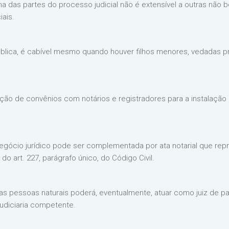
a das partes do processo judicial não é extensível a outras não be
ais.
 pública, é cabível mesmo quando houver filhos menores, vedadas pr
ão de convênios com notários e registradores para a instalação 
egócio jurídico pode ser complementada por ata notarial que rep
do art. 227, parágrafo único, do Código Civil.
 das pessoas naturais poderá, eventualmente, atuar como juiz de p
udiciaria competente.