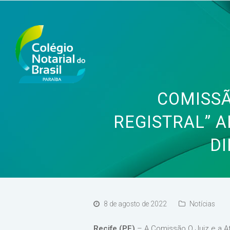
COMISSÃ
REGISTRAL” A
DI
8 de agosto de 2022
Notícias
Recife (PE)
– A Comissão O Juiz e a At