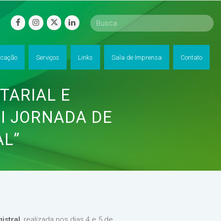
facebook
instagram
twitter
linkedin
cação
Serviços
Links
Sala de Imprensa
Contato
TARIAL E
“I JORNADA DE
AL”
istral
, realizada nos dias 4 e 5 de