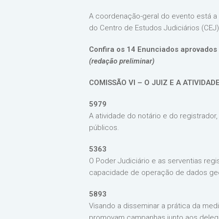
A coordenação-geral do evento está a c
do Centro de Estudos Judiciários (CEJ)
Confira os 14 Enunciados aprovados
(redação preliminar)
COMISSÃO VI – O JUIZ E A ATIVIDA
5979
A atividade do notário e do registrado
públicos.
5363
O Poder Judiciário e as serventias reg
capacidade de operação de dados geoc
5893
Visando a disseminar a prática da medi
promovam campanhas junto aos delegatá