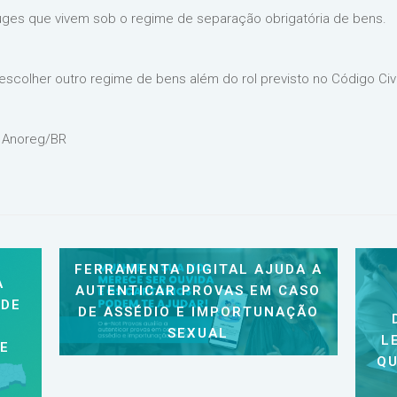
juges que vivem sob o regime de separação obrigatória de bens.
colher outro regime de bens além do rol previsto no Código Civ
 Anoreg/BR
FERRAMENTA DIGITAL AJUDA A
A
AUTENTICAR PROVAS EM CASO
 DE
DE ASSÉDIO E IMPORTUNAÇÃO
SEXUAL
L
 E
QU