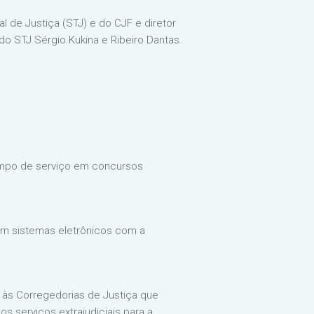
l de Justiça (STJ) e do CJF e diretor
do STJ Sérgio Kukina e Ribeiro Dantas.
 tempo de serviço em concursos
arem sistemas eletrônicos com a
e às Corregedorias de Justiça que
 serviços extrajudiciais para a