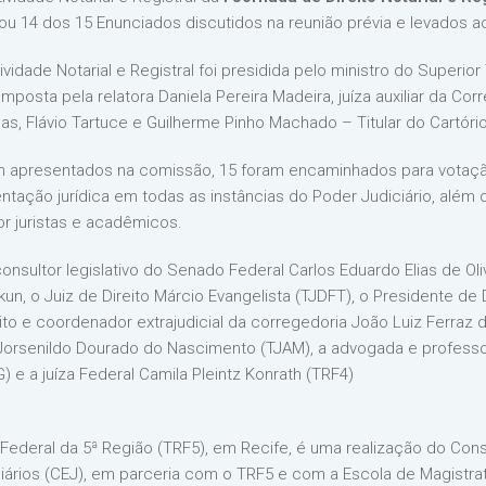
u 14 dos 15 Enunciados discutidos na reunião prévia e levados ao
idade Notarial e Registral foi presidida pelo ministro do Superior 
sta pela relatora Daniela Pereira Madeira, juíza auxiliar da Corr
as, Flávio Tartuce e Guilherme Pinho Machado – Titular do Cartór
m apresentados na comissão, 15 foram encaminhados para votação
tação jurídica em todas as instâncias do Poder Judiciário, além 
r juristas e acadêmicos.
sultor legislativo do Senado Federal Carlos Eduardo Elias de Oli
n, o Juiz de Direito Márcio Evangelista (TJDFT), o Presidente de D
ito e coordenador extrajudicial da corregedoria João Luiz Ferraz de
 Jorsenildo Dourado do Nascimento (TJAM), a advogada e professora
 e a juíza Federal Camila Pleintz Konrath (TRF4)
 Federal da 5ª Região (TRF5), em Recife, é uma realização do Cons
iários (CEJ), em parceria com o TRF5 e com a Escola de Magistrat