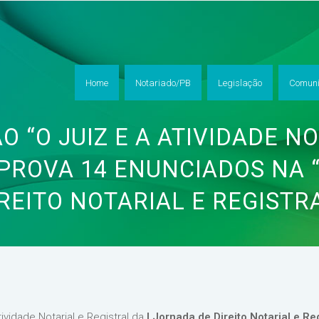
Home
Notariado/PB
Legislação
Comuni
O “O JUIZ E A ATIVIDADE NO
PROVA 14 ENUNCIADOS NA 
REITO NOTARIAL E REGISTR
ividade Notarial e Registral da
I Jornada de Direito Notarial e Reg