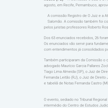
agosto, em Recife, Pernambuco, aprovo
A comissão Registro de O Juiz e a Ativ
Salomão. A comissão também foi compo
pelos juristas professores Roberto Ros
Dos 63 enunciados recebidos, 26 fora
Os enunciados vão servir para fundamen
com entendimentos já consolidados po
Também participaram da Comissão o con
advogado Maurício Garcia Pallares Zocku
Tiago Lima Almeida (SP), o Juiz de Dire
Fernanda Leitão (RJ), o Juiz de Direito
e tabeliã de Notas Fernanda Castro (MG)
O evento, sediado no Tribunal Regional
intermédio do Centro de Estudos Judic