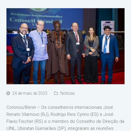
24 de maio de 2023
Notícias
Cotonou/Benin – Os conselheiros internacionais José
Renato Vilarnovo (RJ), Rodrigo Reis Cyrino (ES) e José
Flavio Fischer (RS) e o membro do Conselho de Direção da
UINL, Ubiratan Guimarães (SP), integraram as reuniões