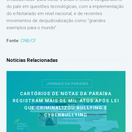
do país em questões tecnológicas, com a implementação
do e-Notariado em nível nacional, e de recentes
movimentos de desjudicialização como “grandes
exemplos para o mundo”.
Fonte
:
CNB/CF
Notícias Relacionadas
CARTÓRIOS DE NOTAS DA PARAÍBA
REGISTRAM MAIS DE MIL ATOS APÓS LEI
QUE CRIMINALIZOU BULLYING E
CYBERBULLYING