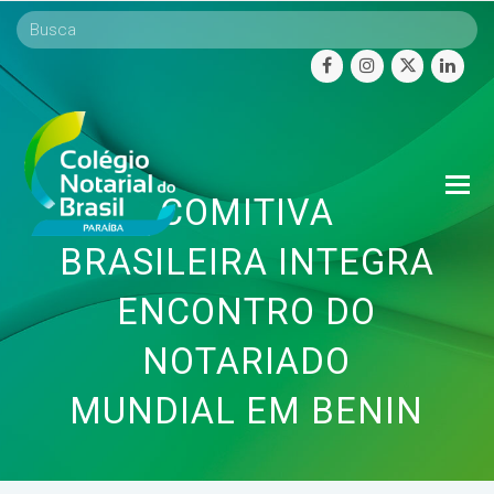
facebook
instagram
twitter
linke
O
COMITIVA
Mo
M
BRASILEIRA INTEGRA
ENCONTRO DO
NOTARIADO
MUNDIAL EM BENIN