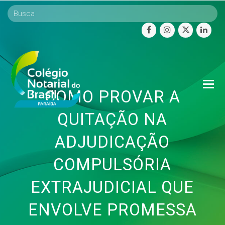
facebook
instagram
twitter
linke
O
COMO PROVAR A
Mo
M
QUITAÇÃO NA
ADJUDICAÇÃO
COMPULSÓRIA
EXTRAJUDICIAL QUE
ENVOLVE PROMESSA