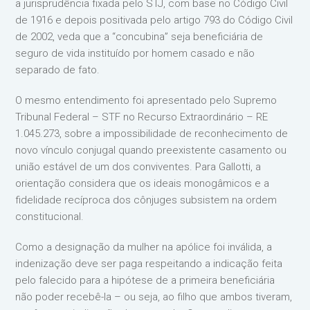
a jurisprudência fixada pelo STJ, com base no Código Civil
de 1916 e depois positivada pelo artigo 793 do Código Civil
de 2002, veda que a “concubina” seja beneficiária de
seguro de vida instituído por homem casado e não
separado de fato.
O mesmo entendimento foi apresentado pelo Supremo
Tribunal Federal – STF no Recurso Extraordinário – RE
1.045.273, sobre a impossibilidade de reconhecimento de
novo vínculo conjugal quando preexistente casamento ou
união estável de um dos conviventes. Para Gallotti, a
orientação considera que os ideais monogâmicos e a
fidelidade recíproca dos cônjuges subsistem na ordem
constitucional.
Como a designação da mulher na apólice foi inválida, a
indenização deve ser paga respeitando a indicação feita
pelo falecido para a hipótese de a primeira beneficiária
não poder recebê-la – ou seja, ao filho que ambos tiveram,