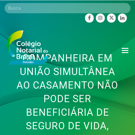
facebook
instagram
twitter
linke
O
COMPANHEIRA EM
Mo
M
UNIÃO SIMULTÂNEA
AO CASAMENTO NÃO
PODE SER
BENEFICIÁRIA DE
SEGURO DE VIDA,