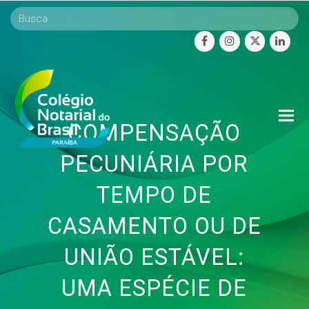
facebook
instagram
twitter
linke
O
COMPENSAÇÃO
Mo
M
PECUNIÁRIA POR
TEMPO DE
CASAMENTO OU DE
UNIÃO ESTÁVEL:
UMA ESPÉCIE DE