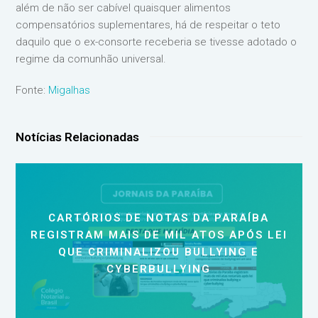
além de não ser cabível quaisquer alimentos
compensatórios suplementares, há de respeitar o teto
daquilo que o ex-consorte receberia se tivesse adotado o
regime da comunhão universal.
Fonte:
Migalhas
Notícias Relacionadas
CARTÓRIOS DE NOTAS DA PARAÍBA
REGISTRAM MAIS DE MIL ATOS APÓS LEI
QUE CRIMINALIZOU BULLYING E
CYBERBULLYING