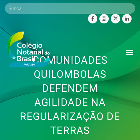
facebook
instagram
twitter
linke
O
COMUNIDADES
Mo
M
QUILOMBOLAS
DEFENDEM
AGILIDADE NA
REGULARIZAÇÃO DE
TERRAS