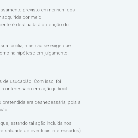
xpressamente previsto em nenhum dos
r adquirida por meio
lmente é destinada à obtenção do
 sua família, mas não se exige que
 como na hipótese em julgamento.
 de usucapião. Com isso, foi
iro interessado em ação judicial.
ão pretendida era desnecessária, pois a
ião.
ue, estando tal ação incluída nos
versalidade de eventuais interessados),