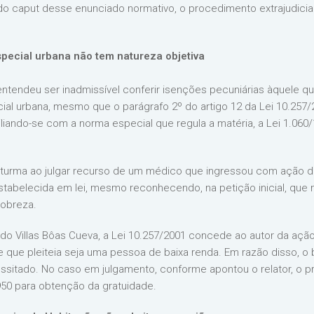
a do caput desse enunciado normativo, o procedimento extrajudicial
pecial urbana não tem natureza objetiva
a entendeu ser inadmissível conferir isenções pecuniárias àquele
l urbana, mesmo que o parágrafo 2º do artigo 12 da Lei 10.257/20
liando-se com a norma especial que regula a matéria, a Lei 1.060/
 turma ao julgar recurso de um médico que ingressou com ação 
 estabelecida em lei, mesmo reconhecendo, na petição inicial, que 
pobreza.
rdo Villas Bôas Cueva, a Lei 10.257/2001 concede ao autor da açã
le que pleiteia seja uma pessoa de baixa renda. Em razão disso, 
ssitado. No caso em julgamento, conforme apontou o relator, o p
950 para obtenção da gratuidade.