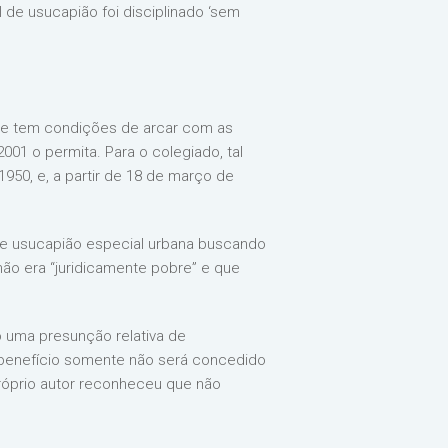
 de usucapião foi disciplinado ‘sem
 que tem condições de arcar com as
01 o permita. Para o colegiado, tal
1950, e, a partir de 18 de março de
de usucapião especial urbana buscando
não era “juridicamente pobre” e que
o uma presunção relativa de
o benefício somente não será concedido
róprio autor reconheceu que não