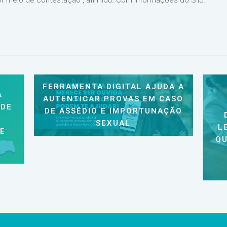
or meio de contestação”, afirmou. Com informações do STJ.
FERRAMENTA DIGITAL AJUDA A
A
AUTENTICAR PROVAS EM CASO
 DE
DE ASSÉDIO E IMPORTUNAÇÃO
SEXUAL
L
 E
QU