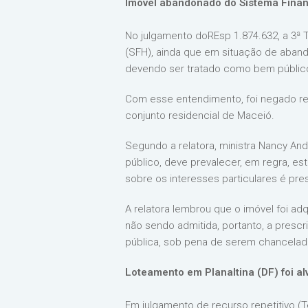
Imóvel abandonado do Sistema Finan
No julgamento doREsp 1.874.632, a 3ª 
(SFH), ainda que em situação de abando
devendo ser tratado como bem público 
Com esse entendimento, foi negado re
conjunto residencial de Maceió.
Segundo a relatora, ministra Nancy And
público, deve prevalecer, em regra, est
sobre os interesses particulares é pre
A relatora lembrou que o imóvel foi ad
não sendo admitida, portanto, a prescri
pública, sob pena de serem chanceladas
Loteamento em Planaltina (DF) foi a
Em julgamento de recurso repetitivo (