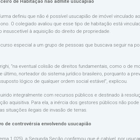
ceiro de Habitação não admite usucapião
Turma definiu que não é possível usucapião de imóvel vinculado a
no. O colegiado avaliou que esse tipo de habitação está vinculad
insuscetível à aquisição do direito de propriedade.
curso especial a um grupo de pessoas que buscava seguir na p
righi, “na eventual colisão de direitos fundamentais, como o de 
e último, norteador do sistema jurídico brasileiro, porquanto a pre
ssuposto lógico de qualquer ordem social estável”, explicou.
quirido integralmente com recursos públicos e destinado à resolu
ção aquisitiva. Para ela, a inércia dos gestores públicos não pode j
 situações ilegais de invasão de terras.
lvo de controvérsia envolvendo usucapião
Tema 1.025), a Segunda Seção confirmou que é cabível, por usucap