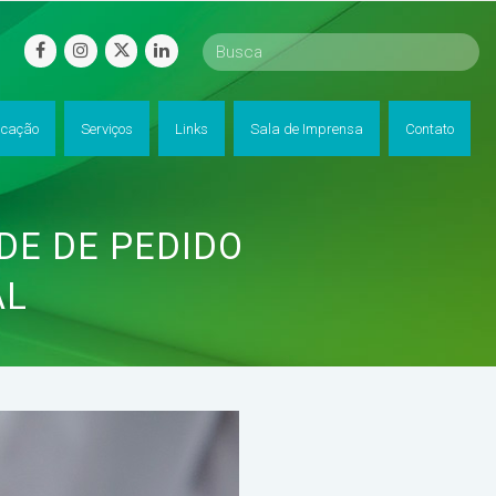
facebook
instagram
twitter
linkedin
cação
Serviços
Links
Sala de Imprensa
Contato
DE DE PEDIDO
AL