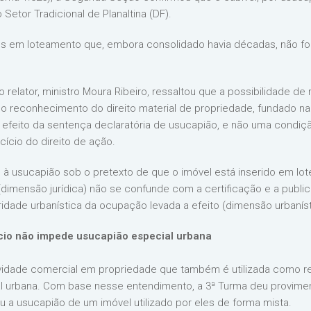
 Setor Tradicional de Planaltina (DF).
s em loteamento que, embora consolidado havia décadas, não foi
relator, ministro Moura Ribeiro, ressaltou que a possibilidade de 
a o reconhecimento do direito material de propriedade, fundado 
m efeito da sentença declaratória de usucapião, e não uma condiç
cício do direito de ação.
o à usucapião sob o pretexto de que o imóvel está inserido em lote
dimensão jurídica) não se confunde com a certificação e a publ
ridade urbanística da ocupação levada a efeito (dimensão urbaníst
cio não impede usucapião especial urbana
ividade comercial em propriedade que também é utilizada como r
 urbana. Com base nesse entendimento, a 3ª Turma deu provimen
 a usucapião de um imóvel utilizado por eles de forma mista.