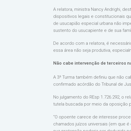
A relatora, ministra Nancy Andrighi, d
dispositivos legais e constitucionais 
de usucapião especial urbana não impe
sustento do usucapiente e de sua famíli
De acordo com a relatora, é necessário
essa área não seja produtiva, especia
Não cabe intervenção de terceiros 
A 3ª Turma também definiu que não ca
confirmado acórdão do Tribunal de Just
No julgamento do REsp 1.726.292, o rela
tutela buscada por meio da oposição 
“O opoente carece de interesse proces
chamados juízos universais (em que é c