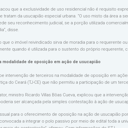
estacou que a exclusividade de uso residencial não é requisito e
que tratam da usucapião especial urbana. “O uso misto da área a se
de seu reconhecimento judicial, se a porção utilizada comercia
a”, disse.
 que o imóvel reivindicado sirva de moradia para o requerente ou
lmente quando é utilizada para o sustento do próprio requerente,
na modalidade de oposição em ação de usucapião
be intervenção de terceiros na modalidade de oposição em ações
iça do Ceará (TJ-CE) que não permitiu a participação de um terce
tor, ministro Ricardo Villas Bôas Cueva, explicou que a intervenç
poderia ser alcançada pela simples contestação à ação de usucap
sual para o oferecimento de oposição na ação de usucapião porq
onvocada a integrar o polo passivo por meio de edital toda a uni