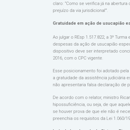
claro: “Como se verifica já na abertur
prejuízo da via jurisdicional'”.
Gratuidade em ação de usucapião es
Ao julgar o REsp 1.517.822, a 3ª Turm
despesas da ação de usucapião especia
dispositivo deve ser interpretado conci
2016, com o CPC vigente.
Esse posicionamento foi adotado pela
a gratuidade da assistência judiciária
não apresentaria falsa declaração de 
De acordo com o relator, ministro Rica
hipossuficiência, ou seja, de que aque
se houver prova de que ele não é nece
preenchia os requisitos da Lei 1.060/1