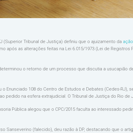
J (Superior Tribunal de Justiça) definiu que o ajuizamento da
ação
o após as alterações feitas na Lei 6.015/1973 (Lei de Registros 
terminou o retorno de um processo que discutia a usucapião de 
tou o Enunciado 108 do Centro de Estudos e Debates (Cedes-RJ), 
 pedido na esfera extrajudicial. O Tribunal de Justiça do Rio de
nsoria Pública alegou que o CPC/2015 faculta ao interessado ped
arso Sanseverino (falecido), deu razão à DP, destacando que o arti