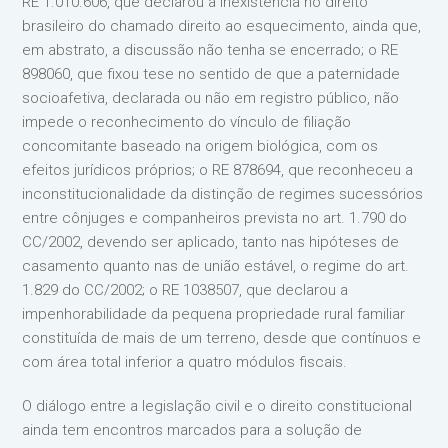
RE 1.010.606, que declarou a inexistência no direito
brasileiro do chamado direito ao esquecimento, ainda que,
em abstrato, a discussão não tenha se encerrado; o RE
898060, que fixou tese no sentido de que a paternidade
socioafetiva, declarada ou não em registro público, não
impede o reconhecimento do vínculo de filiação
concomitante baseado na origem biológica, com os
efeitos jurídicos próprios; o RE 878694, que reconheceu a
inconstitucionalidade da distinção de regimes sucessórios
entre cônjuges e companheiros prevista no art. 1.790 do
CC/2002, devendo ser aplicado, tanto nas hipóteses de
casamento quanto nas de união estável, o regime do art.
1.829 do CC/2002; o RE 1038507, que declarou a
impenhorabilidade da pequena propriedade rural familiar
constituída de mais de um terreno, desde que contínuos e
com área total inferior a quatro módulos fiscais.
O diálogo entre a legislação civil e o direito constitucional
ainda tem encontros marcados para a solução de