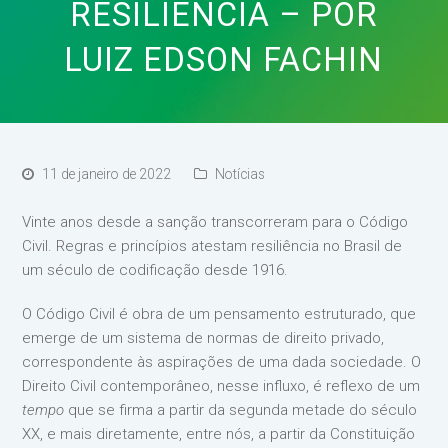
RESILIÊNCIA – POR
LUIZ EDSON FACHIN
11 de janeiro de 2022
Notícias
Vinte anos desde a sanção transcorreram para o Código
Civil. Regras e princípios atestam resiliência no Brasil de
um século de codificação desde 1916.
O Código Civil é obra de um pensamento estruturado, que
emerge de um sistema de normas de direito privado,
correspondente às aspirações de uma dada sociedade. O
Direito Civil contemporâneo, nesse influxo, é reflexo de um
tempo
que se firma a partir da segunda metade do século
XX, e mais diretamente, entre nós, a partir da Constituição