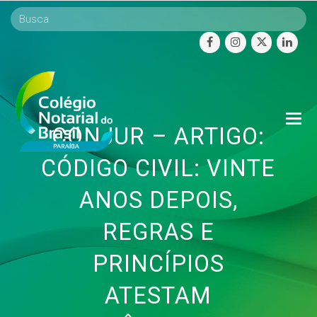
facebook
instagram
twitter
linke
O
CONJUR – ARTIGO:
Mo
M
CÓDIGO CIVIL: VINTE
ANOS DEPOIS,
REGRAS E
PRINCÍPIOS
ATESTAM