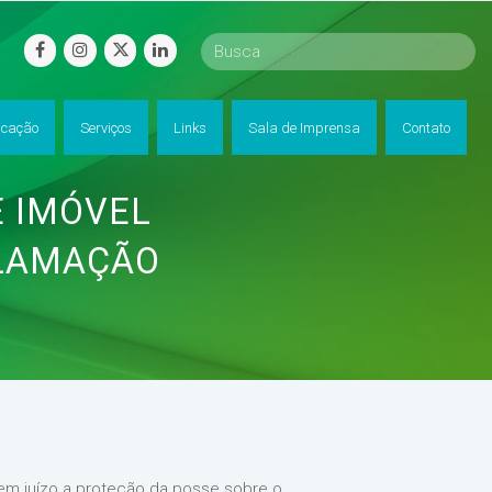
facebook
instagram
twitter
linkedin
cação
Serviços
Links
Sala de Imprensa
Contato
 IMÓVEL
CLAMAÇÃO
 em juízo a proteção da posse sobre o