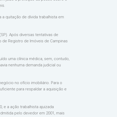
eis.
 a quitação de dívida trabalhista em
(SP). Após diversas tentativas de
io de Registro de Imóveis de Campinas
uído uma clínica médica, sem, contudo,
havia nenhuma demanda judicial ou
gócio no ofício imobiliário. Para o
suficiente para respaldar a aquisição e
 e a ação trabalhista ajuizada
admitida pelo devedor em 2001, mais