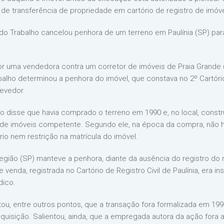
 de transferência de propriedade em cartório de registro de imóv
 do Trabalho cancelou penhora de um terreno em Paulínia (SP) para
por uma vendedora contra um corretor de imóveis de Praia Grande 
abalho determinou a penhora do imóvel, que constava no 2º Cartór
evedor.
 disse que havia comprado o terreno em 1990 e, no local, constr
o de imóveis competente. Segundo ele, na época da compra, não 
ário nem restrição na matrícula do imóvel.
egião (SP) manteve a penhora, diante da ausência do registro do ne
e venda, registrada no Cartório de Registro Civil de Paulínia, era in
dico.
, entre outros pontos, que a transação fora formalizada em 1990,
uisição. Salientou, ainda, que a empregada autora da ação fora 