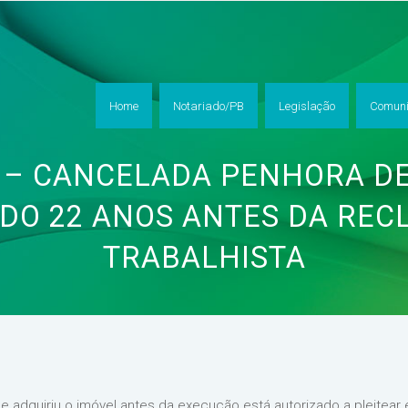
Home
Notariado/PB
Legislação
Comuni
 – CANCELADA PENHORA DE
DO 22 ANOS ANTES DA RE
TRABALHISTA
e adquiriu o imóvel antes da execução está autorizado a pleitear