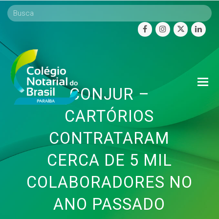
facebook
instagram
twitter
linke
O
CONJUR –
Mo
M
CARTÓRIOS
CONTRATARAM
CERCA DE 5 MIL
COLABORADORES NO
ANO PASSADO