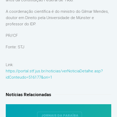
anos da Constituição Federal de 1988.
A coordenação científica é do ministro do Gilmar Mendes,
doutor em Direito pela Universidade de Münster e
professor do IDP.
PR//CF
Fonte: STJ
Link:
https://portal.stf.jus.br/noticias/verNoticiaDetalhe.asp?
idConteudo=516177&ori=1
Notícias Relacionadas