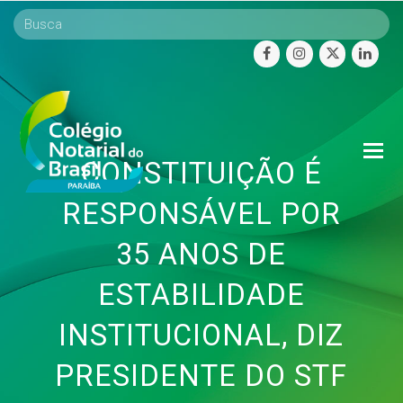
facebook
instagram
twitter
linke
O
CONSTITUIÇÃO É
Mo
M
RESPONSÁVEL POR
35 ANOS DE
ESTABILIDADE
INSTITUCIONAL, DIZ
PRESIDENTE DO STF