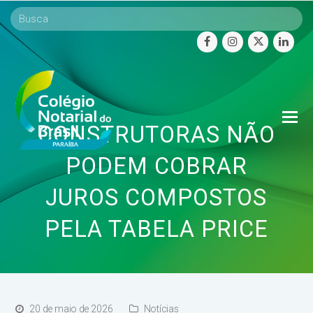
facebook
instagram
twitter
linke
O
CONSTRUTORAS NÃO
Mo
M
PODEM COBRAR
JUROS COMPOSTOS
PELA TABELA PRICE
20 de maio de 2026
Notícias