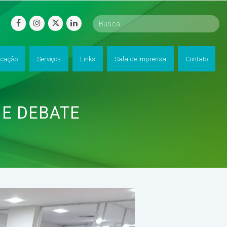
facebook
instagram
twitter
linkedin
cação
Serviços
Links
Sala de Imprensa
Contato
 E DEBATE