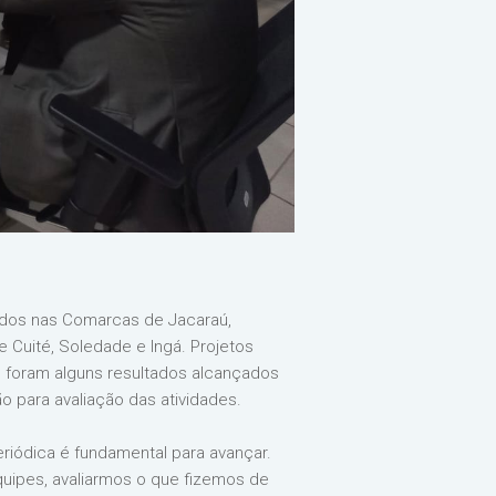
ados nas Comarcas de Jacaraú,
 Cuité, Soledade e Ingá. Projetos
 foram alguns resultados alcançados
o para avaliação das atividades.
riódica é fundamental para avançar.
uipes, avaliarmos o que fizemos de