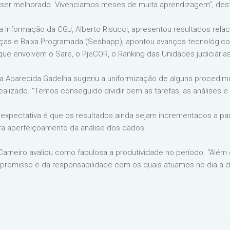
ser melhorado. Vivenciamos meses de muita aprendizagem”, des
a Informação da CGJ, Alberto Risucci, apresentou resultados rel
ças e Baixa Programada (Sesbapp); apontou avanços tecnológic
e envolvem o Sare, o PjeCOR, o Ranking das Unidades judiciárias,
ora Aparecida Gadelha sugeriu a uniformização de alguns procedim
alizado. “Temos conseguido dividir bem as tarefas, as análises e
 expectativa é que os resultados ainda sejam incrementados a pa
ra aperfeiçoamento da análise dos dados.
 Carneiro avaliou como fabulosa a produtividade no período. “Além
mpromisso e da responsabilidade com os quais atuamos no dia a di