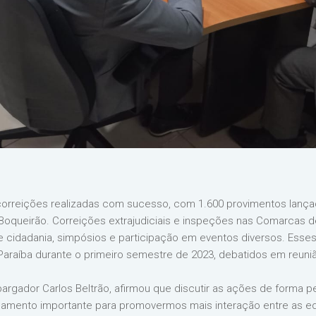
o correições realizadas com sucesso, com 1.600 provimentos lanç
Boqueirão. Correições extrajudiciais e inspeções nas Comarcas de
cidadania, simpósios e participação em eventos diversos. Esses
Paraíba durante o primeiro semestre de 2023, debatidos em reuniã
rgador Carlos Beltrão, afirmou que discutir as ações de forma pe
amento importante para promovermos mais interação entre as eq