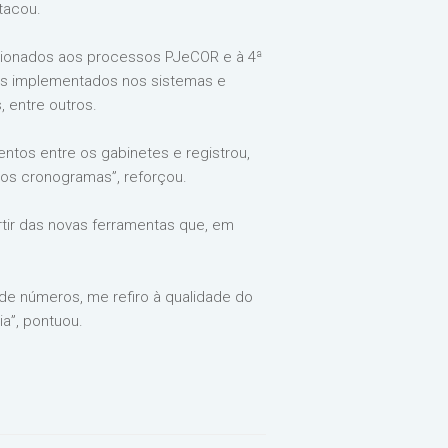
tacou.
acionados aos processos PJeCOR e à 4ª
os implementados nos sistemas e
 entre outros.
entos entre os gabinetes e registrou,
 os cronogramas”, reforçou.
rtir das novas ferramentas que, em
 de números, me refiro à qualidade do
a”, pontuou.