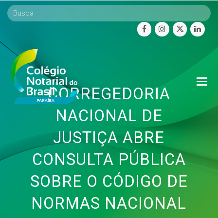
facebook
instagram
twitter
linke
O
CORREGEDORIA
Mo
M
NACIONAL DE
JUSTIÇA ABRE
CONSULTA PÚBLICA
SOBRE O CÓDIGO DE
NORMAS NACIONAL