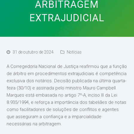
ARBITRAGEM
EXTRAJUDICIAL
31 de outubro de 2024
Notícias
A Corregedoria Nacional de Justiça reafirmou que a função
de árbitro em procedimentos extrajudiciais é competência
exclusiva dos notários. Decisão publicada na última quarta-
feira (30/10) e assinada pelo ministro Mauro Campbell
Marques está embasada no artigo 7º-A, inciso III da Lei
8.935/1994, e reforça a importância dos tabeliães de notas
como facilitadores de soluções de conflitos e agentes
que asseguram a confiança e a imparcialidade
necessárias na arbitragem.