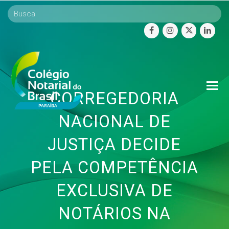
facebook
instagram
twitter
linke
O
CORREGEDORIA
Mo
M
NACIONAL DE
JUSTIÇA DECIDE
PELA COMPETÊNCIA
EXCLUSIVA DE
NOTÁRIOS NA