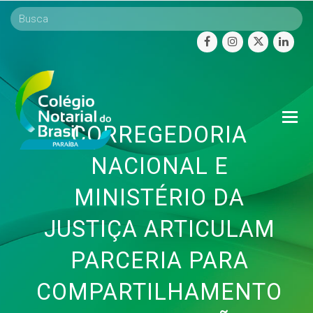
facebook
instagram
twitter
linke
O
CORREGEDORIA
Mo
M
NACIONAL E
MINISTÉRIO DA
JUSTIÇA ARTICULAM
PARCERIA PARA
COMPARTILHAMENTO