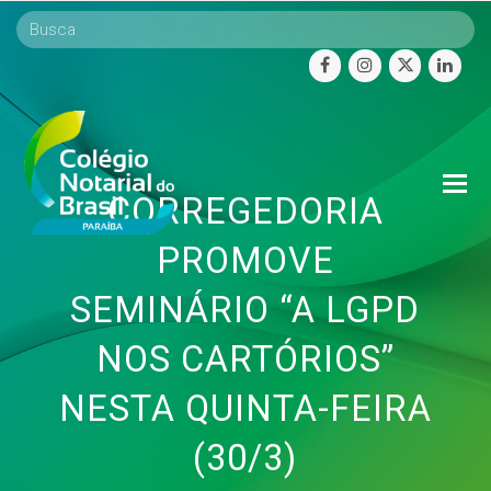
facebook
instagram
twitter
linke
O
CORREGEDORIA
Mo
M
PROMOVE
SEMINÁRIO “A LGPD
NOS CARTÓRIOS”
NESTA QUINTA-FEIRA
(30/3)