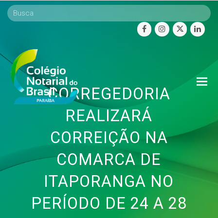
facebook
instagram
twitter
linke
O
CORREGEDORIA
Mo
M
REALIZARÁ
CORREIÇÃO NA
COMARCA DE
ITAPORANGA NO
PERÍODO DE 24 A 28