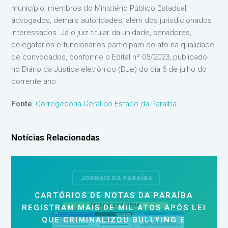
município, membros do Ministério Público Estadual,
advogados, demais autoridades, além dos jurisdicionados
interessados. Já o juiz titular da unidade, servidores,
delegatários e funcionários participam do ato na qualidade
de convocados, conforme o Edital nº 05/2023, publicado
no Diário da Justiça eletrônico (DJe) do dia 6 de julho do
corrente ano.
Fonte
:
Corregedoria Geral do Estado da Paraíba
Notícias Relacionadas
CARTÓRIOS DE NOTAS DA PARAÍBA
REGISTRAM MAIS DE MIL ATOS APÓS LEI
QUE CRIMINALIZOU BULLYING E