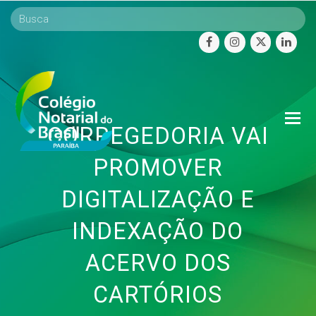
facebook
instagram
twitter
linke
O
CORREGEDORIA VAI
Mo
M
PROMOVER
DIGITALIZAÇÃO E
INDEXAÇÃO DO
ACERVO DOS
CARTÓRIOS