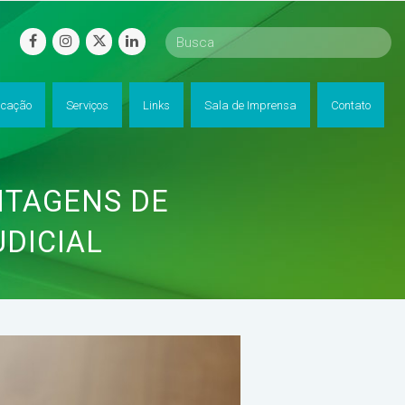
facebook
instagram
twitter
linkedin
cação
Serviços
Links
Sala de Imprensa
Contato
NTAGENS DE
DICIAL