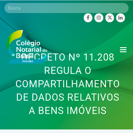
facebook
instagram
twitter
linke
O
DECRETO Nº 11.208
Mo
M
REGULA O
COMPARTILHAMENTO
DE DADOS RELATIVOS
A BENS IMÓVEIS