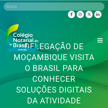
facebook
instagram
twitter
linke
O
DELEGAÇÃO DE
Mo
M
MOÇAMBIQUE VISITA
O BRASIL PARA
CONHECER
SOLUÇÕES DIGITAIS
DA ATIVIDADE