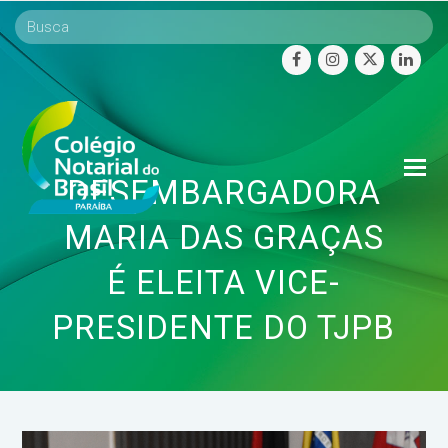
facebook
instagram
twitter
linke
O
DESEMBARGADORA
Mo
M
MARIA DAS GRAÇAS
É ELEITA VICE-
PRESIDENTE DO TJPB