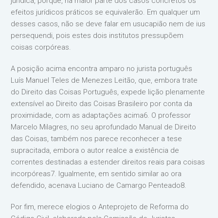
jurídica, porque, na maior parte dos casos concretos os
efeitos jurídicos práticos se equivalerão. Em qualquer um
desses casos, não se deve falar em usucapião nem de ius
persequendi, pois estes dois institutos pressupõem
coisas corpóreas.
A posição acima encontra amparo no jurista português
Luís Manuel Teles de Menezes Leitão, que, embora trate
do Direito das Coisas Português, expede lição plenamente
extensível ao Direito das Coisas Brasileiro por conta da
proximidade, com as adaptações acima6. O professor
Marcelo Milagres, no seu aprofundado Manual de Direito
das Coisas, também nos parece reconhecer a tese
supracitada, embora o autor realce a existência de
correntes destinadas a estender direitos reais para coisas
incorpóreas7. Igualmente, em sentido similar ao ora
defendido, acenava Luciano de Camargo Penteado8.
Por fim, merece elogios o Anteprojeto de Reforma do