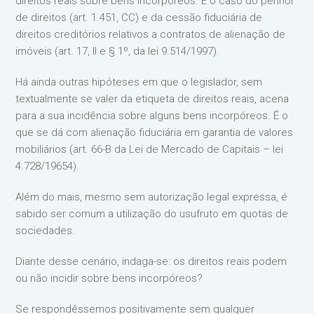
direitos reais sobre bens incorpóreos. É o caso do penhor
de direitos (art. 1.451, CC) e da cessão fiduciária de
direitos creditórios relativos a contratos de alienação de
imóveis (art. 17, II e § 1º, da lei 9.514/1997).
Há ainda outras hipóteses em que o legislador, sem
textualmente se valer da etiqueta de direitos reais, acena
para a sua incidência sobre alguns bens incorpóreos. É o
que se dá com alienação fiduciária em garantia de valores
mobiliários (art. 66-B da Lei de Mercado de Capitais – lei
4.728/19654).
Além do mais, mesmo sem autorização legal expressa, é
sabido ser comum a utilização do usufruto em quotas de
sociedades.
Diante desse cenário, indaga-se: os direitos reais podem
ou não incidir sobre bens incorpóreos?
Se respondêssemos positivamente sem qualquer