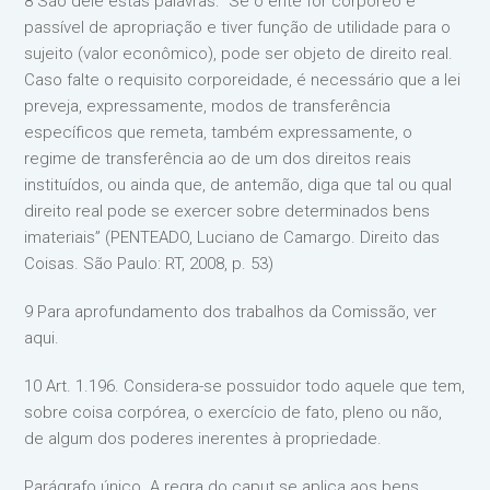
8 São dele estas palavras: “Se o ente for corpóreo e
passível de apropriação e tiver função de utilidade para o
sujeito (valor econômico), pode ser objeto de direito real.
Caso falte o requisito corporeidade, é necessário que a lei
preveja, expressamente, modos de transferência
específicos que remeta, também expressamente, o
regime de transferência ao de um dos direitos reais
instituídos, ou ainda que, de antemão, diga que tal ou qual
direito real pode se exercer sobre determinados bens
imateriais” (PENTEADO, Luciano de Camargo. Direito das
Coisas. São Paulo: RT, 2008, p. 53)
9 Para aprofundamento dos trabalhos da Comissão, ver
aqui.
10 Art. 1.196. Considera-se possuidor todo aquele que tem,
sobre coisa corpórea, o exercício de fato, pleno ou não,
de algum dos poderes inerentes à propriedade.
Parágrafo único. A regra do caput se aplica aos bens