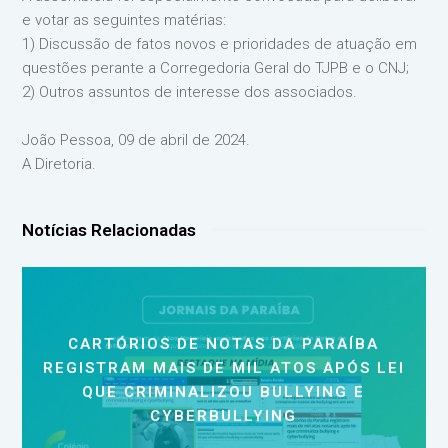
e votar as seguintes matérias:
1) Discussão de fatos novos e prioridades de atuação em
questões perante a Corregedoria Geral do TJPB e o CNJ;
2) Outros assuntos de interesse dos associados.
João Pessoa, 09 de abril de 2024.
A Diretoria.
Notícias Relacionadas
CARTÓRIOS DE NOTAS DA PARAÍBA
REGISTRAM MAIS DE MIL ATOS APÓS LEI
QUE CRIMINALIZOU BULLYING E
CYBERBULLYING