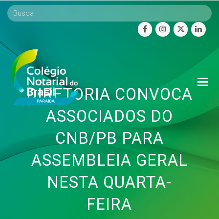
facebook
instagram
twitter
linke
O
DIRETORIA CONVOCA
Mo
M
ASSOCIADOS DO
CNB/PB PARA
ASSEMBLEIA GERAL
NESTA QUARTA-
FEIRA