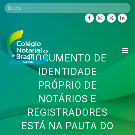
facebook
instagram
twitter
linke
O
DOCUMENTO DE
Mo
M
IDENTIDADE
PRÓPRIO DE
NOTÁRIOS E
REGISTRADORES
ESTÁ NA PAUTA DO