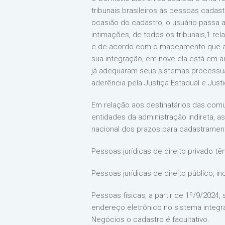
tribunais brasileiros às pessoas cada
ocasião do cadastro, o usuário passa 
intimações, de todos os tribunais,1 re
e de acordo com o mapeamento que apr
sua integração, em nove ela está em an
já adequaram seus sistemas processua
aderência pela Justiça Estadual e Just
Em relação aos destinatários das comun
entidades da administração indireta, 
nacional dos prazos para cadastrament
Pessoas jurídicas de direito privado tê
Pessoas jurídicas de direito público, in
Pessoas físicas, a partir de 1º/9/202
endereço eletrônico no sistema integ
Negócios o cadastro é facultativo.