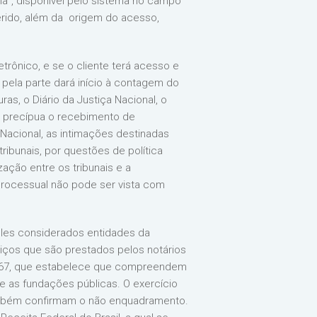
a”, disponível pelo sistema no campo
erido, além da origem do acesso,
trônico, e se o cliente terá acesso e
a pela parte dará início à contagem do
as, o Diário da Justiça Nacional, o
ão precípua o recebimento de
 Nacional, as intimações destinadas
ibunais, por questões de política
zação entre os tribunais e a
processual não pode ser vista com
 eles considerados entidades da
viços que são prestados pelos notários
200/67, que estabelece que compreendem
e as fundações públicas. O exercício
também confirmam o não enquadramento.