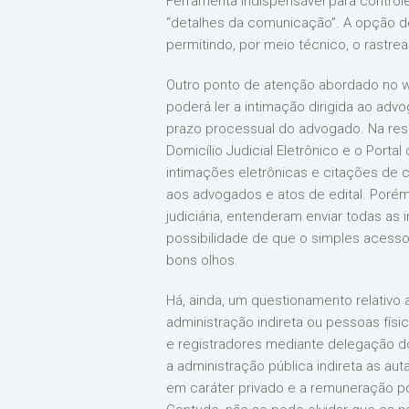
Ferramenta indispensável para control
“detalhes da comunicação”. A opção de
permitindo, por meio técnico, o rastre
Outro ponto de atenção abordado no web
poderá ler a intimação dirigida ao advo
prazo processual do advogado. Na respos
Domicílio Judicial Eletrônico e o Port
intimações eletrônicas e citações de c
aos advogados e atos de edital. Porém,
judiciária, entenderam enviar todas as 
possibilidade de que o simples acesso
bons olhos.
Há, ainda, um questionamento relativo
administração indireta ou pessoas físi
e registradores mediante delegação do
a administração pública indireta as au
em caráter privado e a remuneração p