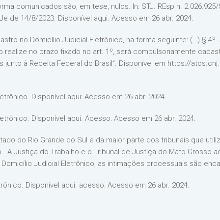
a comunicados são, em tese, nulos. In: STJ. REsp n. 2.026.925/SP
Je de 14/8/2023. Disponível aqui. Acesso em 26 abr. 2024.
astro no Domicílio Judicial Eletrônico, na forma seguinte: (…) § 4
o o realize no prazo fixado no art. 1º, será compulsoriamente cada
junto à Receita Federal do Brasil”. Disponível em https://atos.cn
letrônico. Disponível aqui: Acesso em 26 abr. 2024.
letrônico. Disponível aqui. Acesso: Acesso em 26 abr. 2024.
tado do Rio Grande do Sul e da maior parte dos tribunais que util
co. A Justiça do Trabalho e o Tribunal de Justiça do Mato Grosso
Domicílio Judicial Eletrônico, as intimações processuais são enca
trônico. Disponível aqui. acesso: Acesso em 26 abr. 2024.