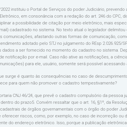
022 instituiu o Portal de Serviços do poder Judiciário, prevendo 
 Eletrônico, em consonância com a redação do art. 246 do CPC, disp
sciplinar a possibilidade de citação por meio eletrônico, mais esp
il) cadastrado no sistema. No texto atual o legislador delimito
 as comunicações, afastando outras formas de comunicação, com
ntendimento adotado pelo STJ no julgamento do REsp 2.026.925/SP
 dados a ser fornecido no momento do cadastro no sistema. Depo
 notificação por e-mail. Caso não ative as notificações, a ciên
nicações) para ele, usuário, somente será possível acessando a
 que surge é quanto às consequências no caso de descumpriment
ntece para quem não promover o cadastro tempestivamente?
 Portaria CNJ 46/24, que prevê o cadastro compulsório da pessoa j
o dentro do prazo5. Convém ressaltar que o art. 16, §1º, da Resolu
adastrais de órgãos governamentais com o órgão do poder Judici
 oferecer riscos, como, por exemplo, no caso de incorreção ou 
te do endereço eletrônico. Isso, porque a publicação eletrônica 