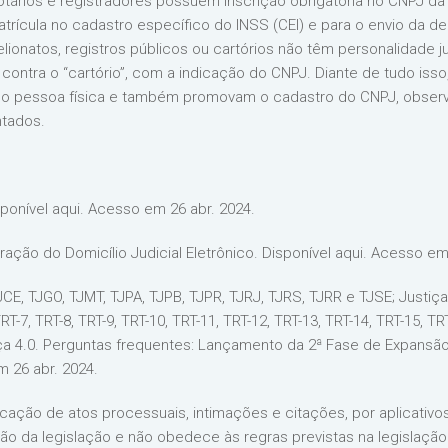
tários e registradores possuem inscrição obrigatória no CNPJ da R
trícula no cadastro específico do INSS (CEI) e para o envio da de
elionatos, registros públicos ou cartórios não têm personalidade j
ntra o “cartório”, com a indicação do CNPJ. Diante de tudo isso,
mo pessoa física e também promovam o cadastro do CNPJ, obser
ntados.
isponível aqui. Acesso em 26 abr. 2024.
gração do Domicílio Judicial Eletrônico. Disponível aqui. Acesso e
JCE, TJGO, TJMT, TJPA, TJPB, TJPR, TJRJ, TJRS, TJRR e TJSE; Justiça
TRT-7, TRT-8, TRT-9, TRT-10, TRT-11, TRT-12, TRT-13, TRT-14, TRT-15, TR
stiça 4.0. Perguntas frequentes: Lançamento da 2ª Fase de Expans
 26 abr. 2024.
cação de atos processuais, intimações e citações, por aplicativo
 da legislação e não obedece às regras previstas na legislação a