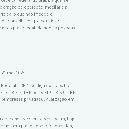
eceita Federal do Brasil, a qual se
claração de operação imobiliária à
urídica, o que não impede o
 é aconselhável que notários e
vado o prazo estabelecido às pessoas
m 21 mar 2024.
 Federal: TRF-4; Justiça do Trabalho:
T-16, TRT-17, TRT-18, TRT-19, TRT-20, TRT-
ão (empresas privadas). Atualização em
s de mensagens ou redes sociais, hoje,
tual para prática dos referidos atos,