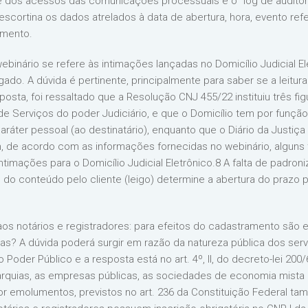
e dos acessos das comunicações processuais é o “log de auditori
scortina os dados atrelados à data de abertura, hora, evento ref
amento.
inário se refere às intimações lançadas no Domicílio Judicial Ele
gado. A dúvida é pertinente, principalmente para saber se a leitur
ta, foi ressaltado que a Resolução CNJ 455/22 instituiu três figur
al de Serviços do poder Judiciário, e que o Domicílio tem por funç
aráter pessoal (ao destinatário), enquanto que o Diário da Justiça
 de acordo com as informações fornecidas no webinário, alguns tr
intimações para o Domicílio Judicial Eletrônico.8 A falta de padroni
 do conteúdo pelo cliente (leigo) determine a abertura do prazo 
 aos notários e registradores: para efeitos do cadastramento são
cas? A dúvida poderá surgir em razão da natureza pública dos ser
 Poder Público e a resposta está no art. 4º, II, do decreto-lei 
tarquias, as empresas públicas, as sociedades de economia mista 
or emolumentos, previstos no art. 236 da Constituição Federal 