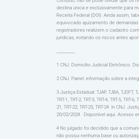
Contudo, não se pode olvidar que os no
destina única e exclusivamente para ma
Receita Federal (DOI). Ainda assim, tab
equivocado ajuizamento de demandas co
registradores realizem o cadastro co
jurídicas, evitando os riscos antes apo
__________
1 CNJ. Domicílio Judicial Eletrônico. D
2 CNJ. Painel: informação sobre a inte
3 Justiça Estadual: TJAP, TJBA, TJDFT, T
TRT-1, TRT-2, TRT-3, TRT-4, TRT-5, TRT-6, 
21, TRT-22, TRT-23, TRT-24. In CNJ. Ju
20/02/2024. Disponível aqui. Acesso em
4 No julgado foi decidido que a comuni
não possui nenhuma base ou autorização