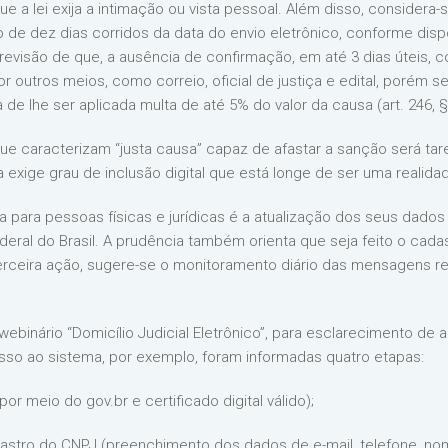
a lei exija a intimação ou vista pessoal. Além disso, considera-
e dez dias corridos da data do envio eletrônico, conforme dispos
evisão de que, a ausência de confirmação, em até 3 dias úteis, 
or outros meios, como correio, oficial de justiça e edital, porém se
de lhe ser aplicada multa de até 5% do valor da causa (art. 246, §
que caracterizam “justa causa” capaz de afastar a sanção será tar
exige grau de inclusão digital que está longe de ser uma realida
a para pessoas físicas e jurídicas é a atualização dos seus dados 
deral do Brasil. A prudência também orienta que seja feito o cada
rceira ação, sugere-se o monitoramento diário das mensagens rec
ebinário “Domicílio Judicial Eletrônico”, para esclarecimento de
so ao sistema, por exemplo, foram informadas quatro etapas:
or meio do gov.br e certificado digital válido);
stro do CNPJ (preenchimento dos dados de e-mail, telefone, nom