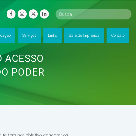
facebook
instagram
twitter
linkedin
cação
Serviços
Links
Sala de Imprensa
Contato
O ACESSO
DO PODER
 que tem por objetivo conectar os