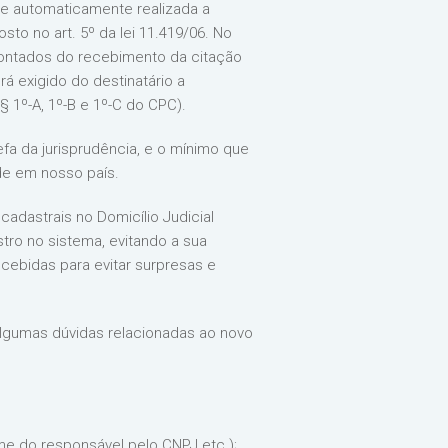
se automaticamente realizada a
to no art. 5º da lei 11.419/06. No
contados do recebimento da citação
rá exigido do destinatário a
§ 1º-A, 1º-B e 1º-C do CPC).
efa da jurisprudência, e o mínimo que
de em nosso país.
cadastrais no Domicílio Judicial
stro no sistema, evitando a sua
ebidas para evitar surpresas e
 algumas dúvidas relacionadas ao novo
e do responsável pelo CNPJ etc.);