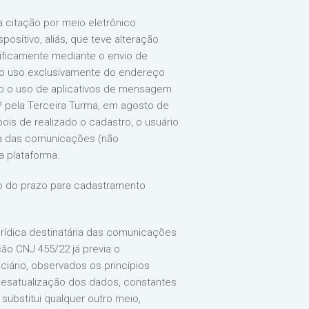
a citação por meio eletrônico
ositivo, aliás, que teve alteração
ecificamente mediante o envio de
u o uso exclusivamente do endereço
o o uso de aplicativos de mensagem
 pela Terceira Turma, em agosto de
is de realizado o cadastro, o usuário
cia das comunicações (não
 plataforma.
o do prazo para cadastramento
urídica destinatária das comunicações
ção CNJ 455/22 já previa o
ário, observados os princípios
desatualização dos dados, constantes
substitui qualquer outro meio,