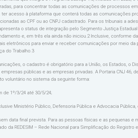
stradas, para concentrar todas as comunicações de processos em u
a ter acesso à plataforma que conterá todas as comunicações proc
lacionadas ao CPF ou ao CNPJ cadastrado. Para os tribunais a ade
esenta o status de integração pelo Segmento Justiça Estadual 
damento e, em três ela ainda não iniciou.2 Inclusive, conforme da
is eletrônicos para enviar e receber comunicações por meio da
iça do Trabalho.3
icações, o cadastro é obrigatório para a União, os Estados, o Dist
as empresas públicas e as empresas privadas. A Portaria CNJ 46,
o voluntário no sistema da seguinte forma:
m de 1º/3/24 até 30/5/24;
clusive Ministério Público, Defensoria Pública e Advocacia Pública,
4, sem data final prevista. Para as pessoas físicas e as pequena
rado da REDESIM – Rede Nacional para Simplificação do Registro 