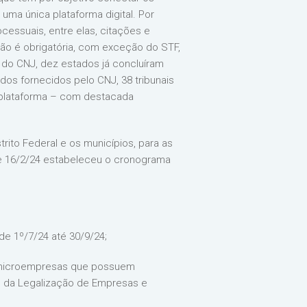
ma única plataforma digital. Por
essuais, entre elas, citações e
são é obrigatória, com exceção do STF,
do CNJ, dez estados já concluíram
dos fornecidos pelo CNJ, 38 tribunais
 plataforma – com destacada
rito Federal e os municípios, para as
 de 16/2/24 estabeleceu o cronograma
 de 1º/7/24 até 30/9/24;
s e microempresas que possuem
e da Legalização de Empresas e