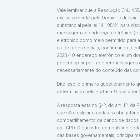
Vale lembrar que a Resolução CNJ 455/2
exclusivamente pelo Domicílio Judicial
substancial pela lei 14.195/21 para di
mensagem ao endereço eletrônico (e-ma
eletrônico como meio permitido para
ou de redes sociais, confirmando o e
2023.4 O endereço eletrônico é um dos
poderá optar por receber mensagens de
necessariamente do conteúdo das comu
Dito isso, o primeiro questionamento
determinado pela Portaria: O que aco
A resposta está no §4º, do art. 1º, da
que não realizar o cadastro obrigatóri
compartilhamento de banco de dados c
da LGPD. O cadastro compulsório pode
das bases governamentais, principalmen