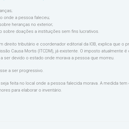
ranças;
io onde a pessoa faleceu;
obre heranças no exterior;
 sobre doações a instituições sem fins lucrativos.
 direito tributário e coordenador editorial da IOB, explica que o p
ssão Causa Mortis (ITCDM), já existente. O imposto atualmente é
rá a ser devido o estado onde morava a pessoa que morreu.
se a ser progressivo.
eja feita no local onde a pessoa falecida morava. A medida tem 
res para elaborar o inventário.