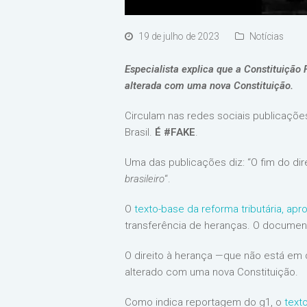
19 de julho de 2023
Notícias
Especialista explica que a Constituição 
alterada com uma nova Constituição.
Circulam nas redes sociais publicaçõe
Brasil.
É #FAKE
.
Uma das publicações diz: “O fim do dir
brasileiro
“.
O
texto-base da reforma tributária, a
transferência de heranças. O documen
O direito à herança —que não está em d
alterado com uma nova Constituição.
Como indica reportagem do g1, o
text