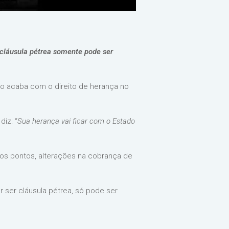
a cláusula pétrea somente pode ser
so acaba com o direito de herança no
diz: “
Sua herança vai ficar com o Estado
tros pontos, alterações na cobrança de
r ser cláusula pétrea, só pode ser