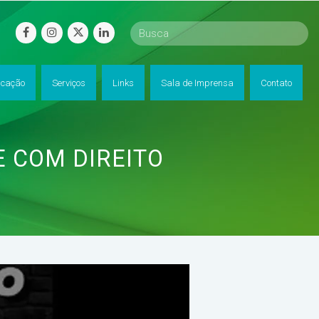
facebook
instagram
twitter
linkedin
cação
Serviços
Links
Sala de Imprensa
Contato
E COM DIREITO