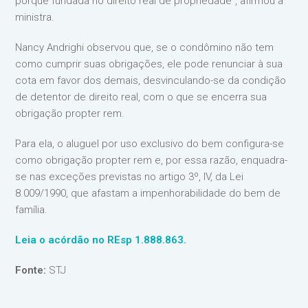
porque fundada no direito real de propriedade”, afirmou a
ministra.
Nancy Andrighi observou que, se o condômino não tem
como cumprir suas obrigações, ele pode renunciar à sua
cota em favor dos demais, desvinculando-se da condição
de detentor de direito real, com o que se encerra sua
obrigação propter rem.
Para ela, o aluguel por uso exclusivo do bem configura-se
como obrigação propter rem e, por essa razão, enquadra-
se nas exceções previstas no artigo 3º, IV, da Lei
8.009/1990, que afastam a impenhorabilidade do bem de
família.
Leia o acórdão no REsp 1.888.863.
Fonte:
STJ