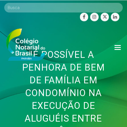
facebook
instagram
twitter
linke
O
É POSSÍVEL A
Mo
M
PENHORA DE BEM
DE FAMÍLIA EM
CONDOMÍNIO NA
EXECUÇÃO DE
ALUGUÉIS ENTRE