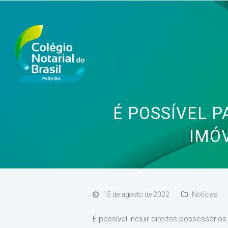
É POSSÍVEL P
IMÓV
15 de agosto de 2022
Notícias
É possível incluir direitos possessóri