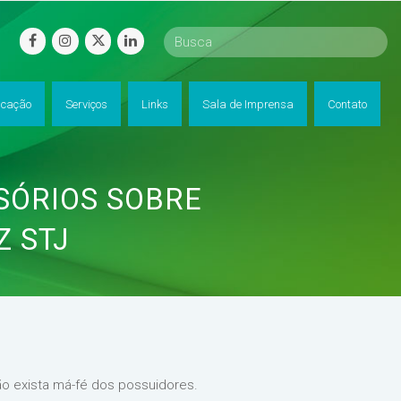
facebook
instagram
twitter
linkedin
cação
Serviços
Links
Sala de Imprensa
Contato
SSÓRIOS SOBRE
Z STJ
não exista má-fé dos possuidores.