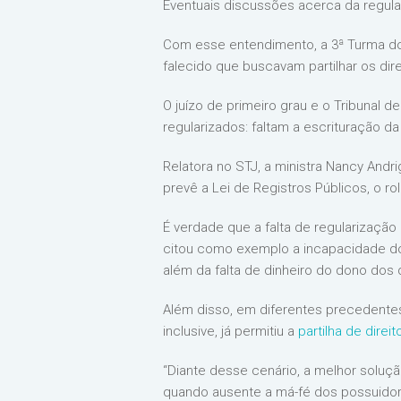
Eventuais discussões acerca da regul
Com esse entendimento, a 3ª Turma do
falecido que buscavam partilhar os dir
O juízo de primeiro grau e o Tribunal 
regularizados: faltam a escrituração da
Relatora no STJ, a ministra Nancy Andr
prevê a Lei de Registros Públicos, o 
É verdade que a falta de regularização
citou como exemplo a incapacidade do
além da falta de dinheiro do dono dos 
Além disso, em diferentes precedentes 
inclusive, já permitiu a
partilha de direi
“Diante desse cenário, a melhor soluçã
quando ausente a má-fé dos possuidore