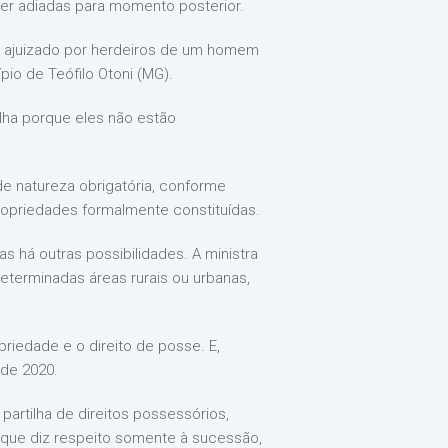
er adiadas para momento posterior.
l ajuizado por herdeiros de um homem
pio de Teófilo Otoni (MG).
ilha porque eles não estão
de natureza obrigatória, conforme
ropriedades formalmente constituídas.
s há outras possibilidades. A ministra
terminadas áreas rurais ou urbanas,
riedade e o direito de posse. E,
 de 2020.
partilha de direitos possessórios,
 que diz respeito somente à sucessão,