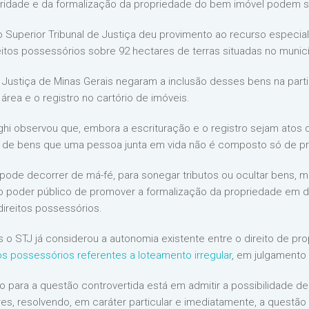
aridade e da formalização da propriedade do bem imóvel podem s
 Superior Tribunal de Justiça deu provimento ao recurso especia
eitos possessórios sobre 92 hectares de terras situadas no municí
de Justiça de Minas Gerais negaram a inclusão desses bens na part
 área e o registro no cartório de imóveis.
ighi observou que, embora a escrituração e o registro sejam atos 
rol de bens que uma pessoa junta em vida não é composto só de p
 pode decorrer de má-fé, para sonegar tributos ou ocultar bens, ma
 poder público de promover a formalização da propriedade em de
direitos possessórios.
o STJ já considerou a autonomia existente entre o direito de prop
tos possessórios referentes a loteamento irregular
, em julgamento
o para a questão controvertida está em admitir a possibilidade de 
s, resolvendo, em caráter particular e imediatamente, a questão