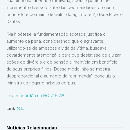
sua discricionariedade motivada, adotar quantum de
incremento diverso diante das peculiaridades do caso
concreto e do maior desvalor do agir do réu”, disse Ribeiro
Dantas.
“Na hipótese, a fundamentação adotada justifica o
aumento da pena, considerando que o agravante,
utilizando-se de ameaças à vida da vítima, buscava
covardemente atemorizá-la para que desistisse de ajuizar
ações de divórcio e de pensão alimentícia em benefício
de seus próprios filhos. Desse modo, não se mostra
desproporcional o aumento da reprimenda”, concluiu o
ministro ao negar o habeas corpus.
Leia o acórdão no HC 746.729.
Link
:
STJ
Notícias Relacionadas