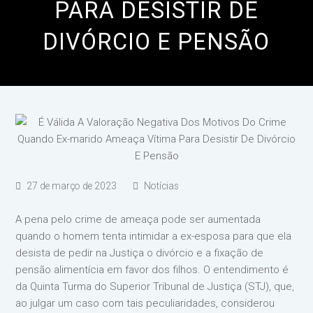
PARA DESISTIR DE
DIVÓRCIO E PENSÃO
27 de março de 2023
Notícias
A pena pelo crime de ameaça pode ser aumentada
quando o homem tenta intimidar a ex-esposa para que ela
desista de pedir na Justiça o divórcio e a fixação de
pensão alimentícia em favor dos filhos. O entendimento é
da Quinta Turma do Superior Tribunal de Justiça (STJ), que,
ao julgar um caso com tais peculiaridades, considerou