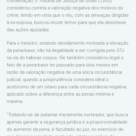
condenação, o Tribunal de Justiça de Goiás (TJGO)
considerou correta a valoração negativa dos motivos do
crime, tendo em vista que o réu, com as ameaças dirigidas
à ex-esposa, buscou incutir temor para que ela desistisse
das ações ajuizadas.
Para o ministro, estando devidamente motivada a elevação
da pena-base, não há ilegalidade a ser corrigida pelo STJ
na via do habeas corpus. Ele também considerou legal o
fato de a pena-base ter passado para dois meses em
razão da valoração negativa de uma única circunstância
judicial, quando a jurisprudência considera ideal o
acréscimo de um oitavo para cada circunstância negativa,
aplicado sobre a diferença entre as penas mínima e
máxima.
“Tratando-se de patamar meramente norteador, que busca
apenas garantir a segurança jurídica e a proporcionalidade
do aumento da pena, é facultado ao juiz, no exercício de