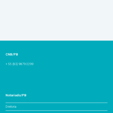
CARTÓRIOS DE NOTAS DA PARAÍBA
REGISTRAM MAIS DE MIL ATOS APÓS LEI
FERRAMENTA DIGITAL AJUDA A
QUE CRIMINALIZOU BULLYING E
AUTENTICAR PROVAS EM CASO DE
DOI: ENTRE A OBRIGAÇÃO LEGAL E A
CYBERBULLYING
ASSÉDIO E IMPORTUNAÇÃO SEXUAL
GESTÃO TÉCNICA QUE PROTEGE OS
CARTÓRIOS
CNB/PB
+ 55 (83) 9879-2299
Notariado/PB
Diretoria