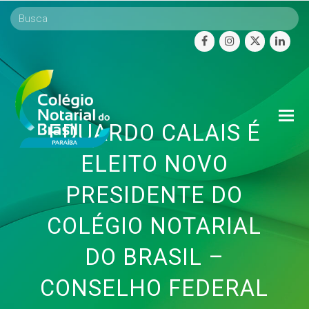
facebook
instagram
twitter
linke
O
EDUARDO CALAIS É
Mo
M
ELEITO NOVO
PRESIDENTE DO
COLÉGIO NOTARIAL
DO BRASIL –
CONSELHO FEDERAL