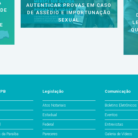
A
AUTENTICAR PROVAS EM CASO
 DE
DE ASSÉDIO E IMPORTUNAÇÃO
SEXUAL
L
 E
QU
/PB
Legislação
Comunicação
Atos Notariais
Boletins Eletrônicos
Estadual
Eventos
l
Federal
Entrevistas
s da Paraíba
Pareceres
Galeria de Vídeos