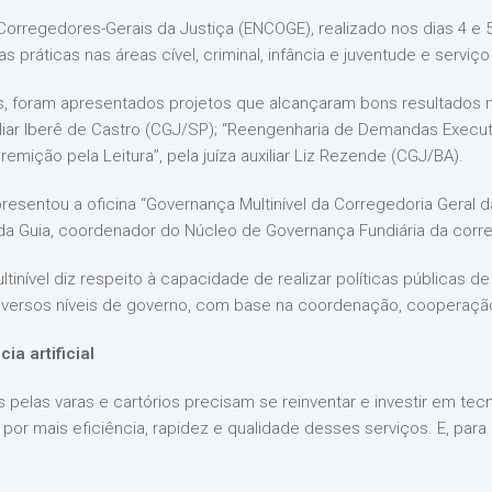
Corregedores-Gerais da Justiça (ENCOGE), realizado nos dias 4 e 
 práticas nas áreas cível, criminal, infância e juventude e serviço 
inas, foram apresentados projetos que alcançaram bons resultados
iar Iberê de Castro (CGJ/SP); “Reengenharia de Demandas Executiva
emição pela Leitura”, pela juíza auxiliar Liz Rezende (CGJ/BA).
 apresentou a oficina “Governança Multinível da Corregedoria Geral 
da Guia, coordenador do Núcleo de Governança Fundiária da corr
ltinível diz respeito à capacidade de realizar políticas públicas d
 diversos níveis de governo, com base na coordenação, cooperaçã
ia artificial
s pelas varas e cartórios precisam se reinventar e investir em te
r mais eficiência, rapidez e qualidade desses serviços. E, para i