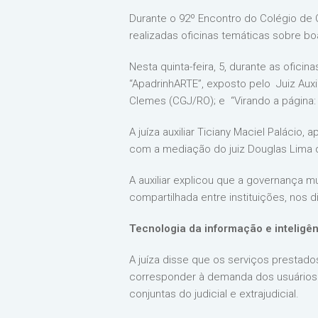
Durante o 92º Encontro do Colégio de 
realizadas oficinas temáticas sobre boas
Nesta quinta-feira, 5, durante as ofic
“ApadrinhARTE”, exposto pelo Juiz Auxil
Clemes (CGJ/RO); e “Virando a página: r
A juíza auxiliar Ticiany Maciel Palácio,
com a mediação do juiz Douglas Lima 
A auxiliar explicou que a governança mu
compartilhada entre instituições, nos
Tecnologia da informação e inteligênc
A juíza disse que os serviços prestado
corresponder à demanda dos usuários po
conjuntas do judicial e extrajudicial.