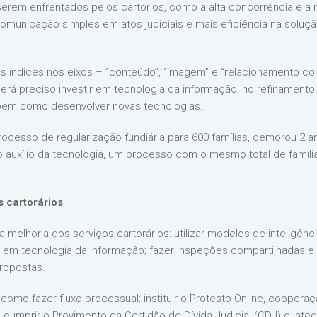
 serem enfrentados pelos cartórios, como a alta concorrência e a
omunicação simples em atos judiciais e mais eficiência na solu
es índices nos eixos – “conteúdo”, “imagem” e “relacionamento c
erá preciso investir em tecnologia da informação, no refinament
 bem como desenvolver novas tecnologias.
cesso de regularização fundiária para 600 famílias, demorou 2 an
 auxílio da tecnologia, um processo com o mesmo total de famíli
s cartorários
melhoria dos serviços cartorários: utilizar modelos de inteligênci
r em tecnologia da informação; fazer inspeções compartilhadas e a
propostas.
 fazer fluxo processual; instituir o Protesto Online, cooperaçã
r, cumprir o Provimento da Certidão de Dívida Judicial (CDJ) e int