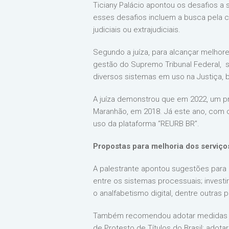
Ticiany Palácio apontou os desafios a
esses desafios incluem a busca pela c
judiciais ou extrajudiciais.
Segundo a juíza, para alcançar melhor
gestão do Supremo Tribunal Federal, s
diversos sistemas em uso na Justiça,
A juíza demonstrou que em 2022, um pro
Maranhão, em 2018. Já este ano, com o
uso da plataforma “REURB BR”.
Propostas para melhoria dos serviço
A palestrante apontou sugestões para a 
entre os sistemas processuais; investi
o analfabetismo digital, dentre outras 
Também recomendou adotar medidas como
de Protesto de Títulos do Brasil; adota