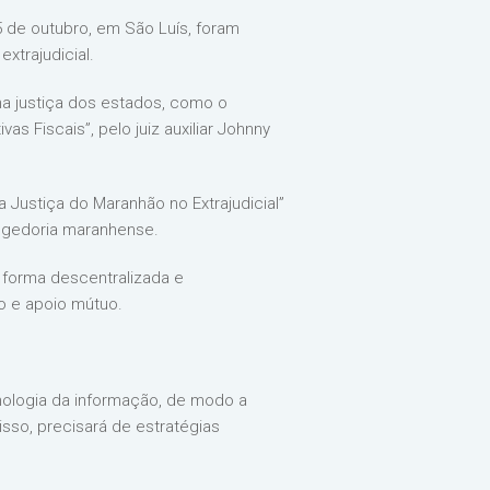
5 de outubro, em São Luís, foram
extrajudicial.
 na justiça dos estados, como o
s Fiscais”, pelo juiz auxiliar Johnny
da Justiça do Maranhão no Extrajudicial”
egedoria maranhense.
e forma descentralizada e
o e apoio mútuo.
cnologia da informação, de modo a
sso, precisará de estratégias