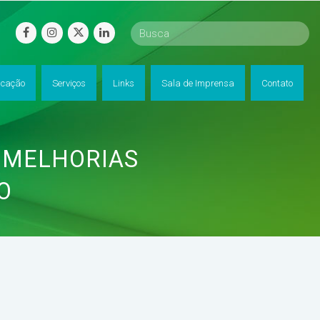
facebook
instagram
twitter
linkedin
cação
Serviços
Links
Sala de Imprensa
Contato
 MELHORIAS
O