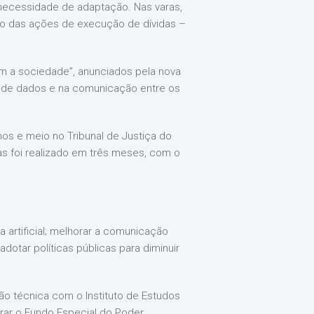
 necessidade de adaptação. Nas varas,
ção das ações de execução de dívidas –
om a sociedade”, anunciados pela nova
o de dados e na comunicação entre os
os e meio no Tribunal de Justiça do
as foi realizado em três meses, com o
a artificial; melhorar a comunicação
dotar políticas públicas para diminuir
o técnica com o Instituto de Estudos
egrar o Fundo Especial do Poder