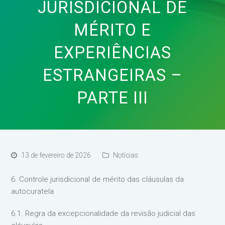
JURISDICIONAL DE
MÉRITO E
EXPERIÊNCIAS
ESTRANGEIRAS –
PARTE III
13 de fevereiro de 2026
Notícias
6. Controle jurisdicional de mérito das cláusulas da
autocuratela
6.1. Regra da excepcionalidade da revisão judicial das