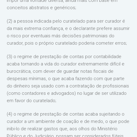
impor uma vontade diversa, ainda mais com base em
conceitos abstratos e genéricos;
(2) a pessoa indicada pelo curatelado para ser curador é
da mais extrema confiança, e o declarante prefere assumir
o risco por eventuais más decisões patrimoniais do
curador, pois o próprio curatelado poderia cometer erros;
(3) o regime de prestação de contas por contabilidade
acaba tornando a vida do curador extremamente difícil e
burocrática, com dever de guardar notas fiscais de
despesas mínimas, o que acaba fazendo com que parte
do dinheiro seja usado com a contratação de profissionais
(como contadores e advogados) no lugar de ser utilizado
em favor do curatelado;
(4) o regime de prestação de contas acaba sujeitando o
curador a um ambiente de coação e de medo, o que pode
inibi-lo de realizar gastos que, aos olhos do Ministério
Público e do Judiciário, possam ser considerados fúteis,