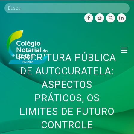
facebook
instagram
twitter
linke
O
ESCRITURA PÚBLICA
Mo
M
DE AUTOCURATELA:
ASPECTOS
PRÁTICOS, OS
LIMITES DE FUTURO
CONTROLE