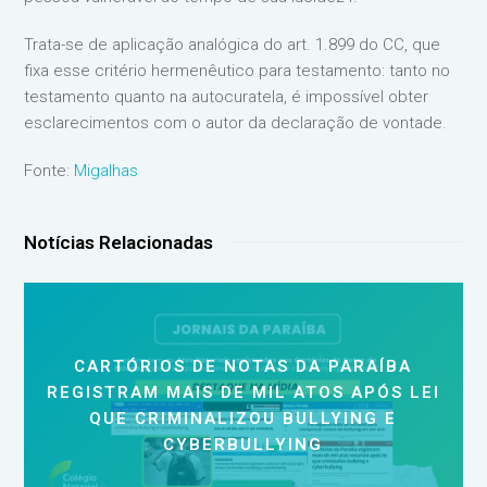
Trata-se de aplicação analógica do art. 1.899 do CC, que
fixa esse critério hermenêutico para testamento: tanto no
testamento quanto na autocuratela, é impossível obter
esclarecimentos com o autor da declaração de vontade.
Fonte:
Migalhas
Notícias Relacionadas
CARTÓRIOS DE NOTAS DA PARAÍBA
REGISTRAM MAIS DE MIL ATOS APÓS LEI
QUE CRIMINALIZOU BULLYING E
CYBERBULLYING