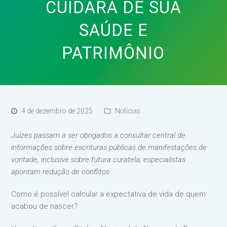
CUIDARÁ DE SUA
SAÚDE E
PATRIMÔNIO
4 de dezembro de 2025
Notícias
Juízes passam a ser obrigados a consultar central de
informações sobre escrituras públicas de manifestações de
vontade, inclusive sobre futura curatela; especialistas
apontam redução de conflitos
Como é possível calcular a expectativa de vida de quem
acabou de nascer?