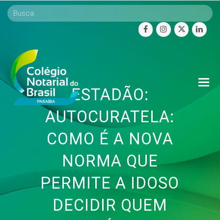
facebook
instagram
twitter
linke
O
ESTADÃO:
Mo
M
AUTOCURATELA:
COMO É A NOVA
NORMA QUE
PERMITE A IDOSO
DECIDIR QUEM