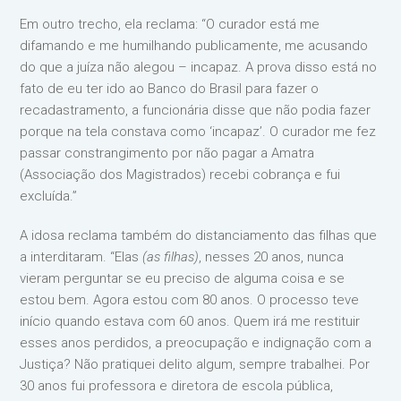
Em outro trecho, ela reclama: “O curador está me
difamando e me humilhando publicamente, me acusando
do que a juíza não alegou – incapaz. A prova disso está no
fato de eu ter ido ao Banco do Brasil para fazer o
recadastramento, a funcionária disse que não podia fazer
porque na tela constava como ‘incapaz’. O curador me fez
passar constrangimento por não pagar a Amatra
(Associação dos Magistrados) recebi cobrança e fui
excluída.”
A idosa reclama também do distanciamento das filhas que
a interditaram. “Elas
(as filhas)
, nesses 20 anos, nunca
vieram perguntar se eu preciso de alguma coisa e se
estou bem. Agora estou com 80 anos. O processo teve
início quando estava com 60 anos. Quem irá me restituir
esses anos perdidos, a preocupação e indignação com a
Justiça? Não pratiquei delito algum, sempre trabalhei. Por
30 anos fui professora e diretora de escola pública,