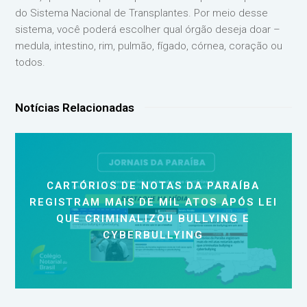
do Sistema Nacional de Transplantes. Por meio desse
sistema, você poderá escolher qual órgão deseja doar –
medula, intestino, rim, pulmão, fígado, córnea, coração ou
todos.
Notícias Relacionadas
CARTÓRIOS DE NOTAS DA PARAÍBA
REGISTRAM MAIS DE MIL ATOS APÓS LEI
QUE CRIMINALIZOU BULLYING E
CYBERBULLYING