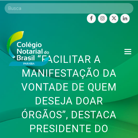
facebook
instagram
twitter
linke
O
“FACILITAR A
Mo
M
MANIFESTAÇÃO DA
VONTADE DE QUEM
DESEJA DOAR
ÓRGÃOS”, DESTACA
PRESIDENTE DO