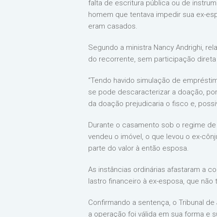
falta de escritura pública ou de inst
homem que tentava impedir sua ex-es
eram casados.
Segundo a ministra Nancy Andrighi, re
do recorrente, sem participação diret
“Tendo havido simulação de empréstim
se pode descaracterizar a doação, por 
da doação prejudicaria o fisco e, possi
Durante o casamento sob o regime de 
vendeu o imóvel, o que levou o ex-cô
parte do valor à então esposa.
As instâncias ordinárias afastaram a 
lastro financeiro à ex-esposa, que não
Confirmando a sentença, o Tribunal de 
a operação foi válida em sua forma e s