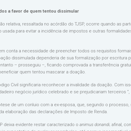
dos a favor de quem tentou dissimular
ão relativa, ressaltada no acórdão do TJSP, ocorre quando as pa
sada para evitar a incidência de impostos e outras formalidades
 em conta a necessidade de preencher todos os requisitos forma
oação dissimulada dependeria de sua formalização por escritura p
entanto – prosseguiu –, ficando comprovada a transferência gratuit
 beneficiar quem tentou mascarar a doação.
ódigo Civil significaria reconhecer a invalidade da doação. Com is
dadeiro negócio jurídico celebrado e se prejudicariam terceiros “, 
pótese de um conluio com a ex-esposa, que, segundo o processo,
 da elaboração das declarações de Imposto de Renda.
SP deixa evidente restar caracterizado o
animus donandi
; afinal, 