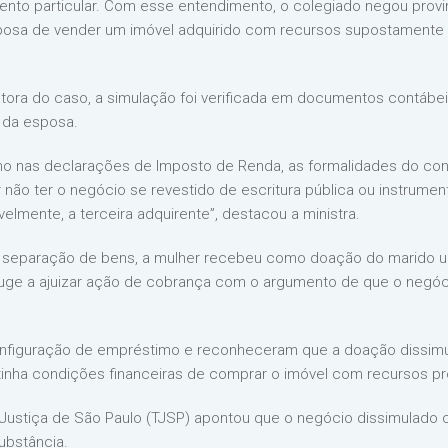
rumento particular. Com esse entendimento, o colegiado negou pro
posa de vender um imóvel adquirido com recursos supostamente 
latora do caso, a simulação foi verificada em documentos contábe
a da esposa.
o nas declarações de Imposto de Renda, as formalidades do con
não ter o negócio se revestido de escritura pública ou instrumen
velmente, a terceira adquirente”, destacou a ministra.
separação de bens, a mulher recebeu como doação do marido uma
njuge a ajuizar ação de cobrança com o argumento de que o negó
configuração de empréstimo e reconheceram que a doação dissimula
 tinha condições financeiras de comprar o imóvel com recursos pr
Justiça de São Paulo (TJSP) apontou que o negócio dissimulado con
ubstância.