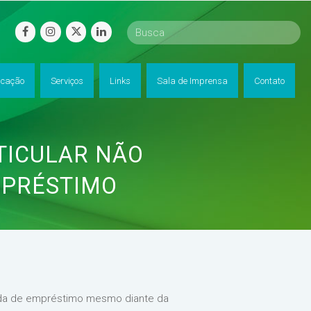
facebook
instagram
twitter
linkedin
cação
Serviços
Links
Sala de Imprensa
Contato
TICULAR NÃO
MPRÉSTIMO
ulada de empréstimo mesmo diante da