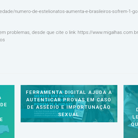
ciedade/numero-de-estelionatos-aumenta-e-brasileiros-sofrem-1-
em problemas, desde que cite o link: https://www.migalhas.com.b
ios
FERRAMENTA DIGITAL AJUDA A
A
AUTENTICAR PROVAS EM CASO
 DE
DE ASSÉDIO E IMPORTUNAÇÃO
SEXUAL
L
 E
QU