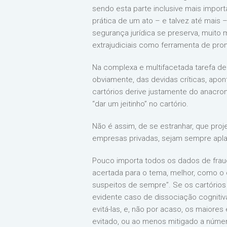
sendo esta parte inclusive mais impor
prática de um ato – e talvez até mais
segurança jurídica se preserva, muito
extrajudiciais como ferramenta de pro
Na complexa e multifacetada tarefa de 
obviamente, das devidas críticas, apont
cartórios derive justamente do anac
“dar um jeitinho” no cartório.
Não é assim, de se estranhar, que proje
empresas privadas, sejam sempre aplau
Pouco importa todos os dados de fraud
acertada para o tema, melhor, como o c
suspeitos de sempre”. Se os cartórios
evidente caso de dissociação cogniti
evitá-las, e, não por acaso, os maiore
evitado, ou ao menos mitigado a núme