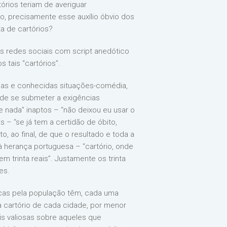
órios teriam de averiguar
do, precisamente esse auxílio óbvio dos
ta de cartórios?
as redes sociais com script anedótico
 tais “cartórios”.
mas e conhecidas situações-comédia,
de se submeter a exigências
 nada” inaptos – “não deixou eu usar o
 – “se já tem a certidão de óbito,
, ao final, de que o resultado e toda a
à herança portuguesa – “cartório, onde
 trinta reais”. Justamente os trinta
es.
icas pela população têm, cada uma
 cartório de cada cidade, por menor
ais valiosas sobre aqueles que