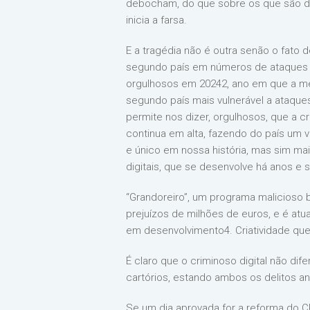
debocham, do que sobre os que são deb
inicia a farsa.
E a tragédia não é outra senão o fato
segundo país em números de ataques di
orgulhosos em 20242, ano em que a mé
segundo país mais vulnerável a ataques
permite nos dizer, orgulhosos, que a c
continua em alta, fazendo do país um v
e único em nossa história, mas sim ma
digitais, que se desenvolve há anos e 
“Grandoreiro”, um programa malicioso b
prejuízos de milhões de euros, e é at
em desenvolvimento4. Criatividade que 
É claro que o criminoso digital não di
cartórios, estando ambos os delitos an
Se um dia aprovada for a reforma do C