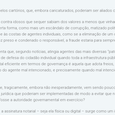
los cartórios, que, embora caricaturados, poderiam ser aliados c
ude contra idosos que sequer sabiam dos valores a menos que vi
certa forma, como mais um escândalo de corrupção, matizado pol
ade às costas de agentes individuais, como se a eliminação de um 
ez preso e condenado o responsável, a fraude estaria para sempre
enta que, segundo notícias, atingia agentes das mais diversas “pa
 de defesa do cidadão individual quando toda a infraestrutura púb
tal eficiente em termos de governança é aquela que adota freios
ão do agente mal intencionado, e precisamente quando mal inten
que, tragicamente, embora não inesperadamente, vem sendo pouco
e jurídica que poderiam ser implementadas de modo a evitar que 
osse a autoridade governamental em exercício?
a assinatura notarial – seja ela física ou digital – surge como um 