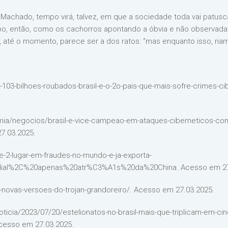
 Machado, tempo virá, talvez, em que a sociedade toda vai patusc
, então, como os cachorros apontando a óbvia e não observada s
a, até o momento, parece ser a dos ratos: “mas enquanto isso, ria
103-bilhoes-roubados-brasil-e-o-2o-pais-que-mais-sofre-crimes-ci
mia/negocios/brasil-e-vice-campeao-em-ataques-ciberneticos-com
7.03.2025.
-e-2-lugar-em-fraudes-no-mundo-e-ja-exporta-
undial%2C%20apenas%20atr%C3%A1s%20da%20China. Acesso em 27
-novas-versoes-do-trojan-grandoreiro/. Acesso em 27.03.2025.
ticia/2023/07/20/estelionatos-no-brasil-mais-que-triplicam-em-cin
Acesso em 27.03.2025.