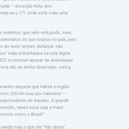
 mudar – exceção feita, aos
antenha-se o 171 onde está: mais uma
 violentos, que vêm reduzindo, mais
telionatos do que roubos no país, pelo
o do texto tentam disfarçar: não
os” mais entranhados na vida digital
 INSS ocorreram apesar de assinaturas
bora não se tenha observado, nunca,
manho daquela que habita a região
omo 250 mil reais por habitante –
s exportadores de fraudes. A grande
entido, talvez essa seja a maior
correto como o Brasil?
ainda mais o que ele “não disse”,