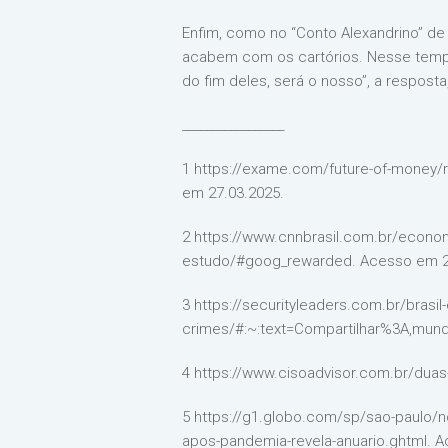
Enfim, como no “Conto Alexandrino” de
acabem com os cartórios. Nesse tempo
do fim deles, será o nosso”, a respost
_________________
1 https://exame.com/future-of-money/r-
em 27.03.2025.
2 https://www.cnnbrasil.com.br/econo
estudo/#goog_rewarded. Acesso em 2
3 https://securityleaders.com.br/brasil
crimes/#:~:text=Compartilhar%3A,m
4 https://www.cisoadvisor.com.br/duas
5 https://g1.globo.com/sp/sao-paulo/no
apos-pandemia-revela-anuario.ghtml. 