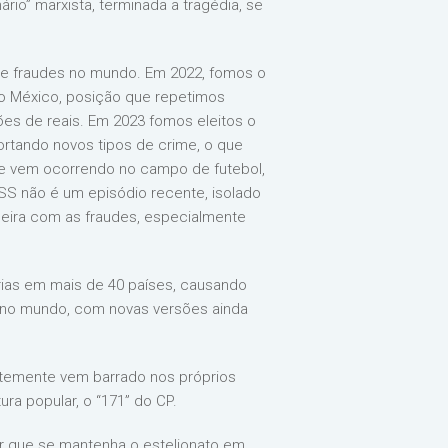
o” marxista, terminada a tragédia, se
 de fraudes no mundo. Em 2022, fomos o
do México, posição que repetimos
es de reais. Em 2023 fomos eleitos o
portando novos tipos de crime, o que
que vem ocorrendo no campo de futebol,
NSS não é um episódio recente, isolado
leira com as fraudes, especialmente
árias em mais de 40 países, causando
s no mundo, com novas versões ainda
uentemente vem barrado nos próprios
ura popular, o “171” do CP.
er que se mantenha o estelionato em