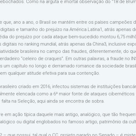
ochados. Como na arguta e imortal observação do “18 de Brumári
 de que, ano a ano, o Brasil se mantém entre os países campeões
gitais e tamanho do prejuízo na América Latina1, atrás apenas 
dia do prejuízo por cada ataque bem-sucedido montou 6,75 milhõ
 digitais no ranking mundial, atrás apenas da China3, inclusive ex
riatividade brasileira no campo das fraudes, diferentemente, do 
erdadeiro “celeiro de craques”. Em outras palavras, a fraude no I
is um capítulo no longo e derramado romance da sociedade brasi
sem qualquer atitude efetiva para sua contenção.
rasileiro criado em 2016, infectou sistemas de instituições banc
ualmente elencada como a 6ª maior fonte de ataques cibernético
falta na Seleção, aqui ainda se encontra de sobra.
fere em ação típica daquele mais antigo, analógico, que tão freq
alógico ou digital englobados no famoso artigo, patrimônio da cult
P – que possui, tal qual o CC, projeto parado no Senado – é mist