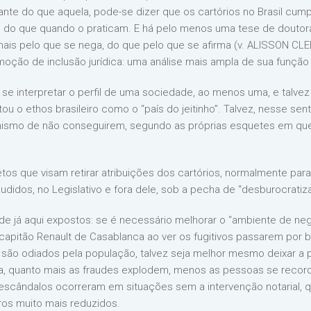
tante do que aquela, pode-se dizer que os cartórios no Brasil c
 – do que quando o praticam. E há pelo menos uma tese de douto
 mais pelo que se nega, do que pelo que se afirma (v. ALISSON C
moção de inclusão jurídica: uma análise mais ampla de sua função
se interpretar o perfil de uma sociedade, ao menos uma, e talvez
ou o ethos brasileiro como o “país do jeitinho”. Talvez, nesse sen
ronismo de não conseguirem, segundo as próprias esquetes em q
tos que visam retirar atribuições dos cartórios, normalmente para
didos, no Legislativo e fora dele, sob a pecha de “desburocratiz
e já aqui expostos: se é necessário melhorar o “ambiente de neg
apitão Renault de Casablanca ao ver os fugitivos passarem por ba
 são odiados pela população, talvez seja melhor mesmo deixar a
va, quanto mais as fraudes explodem, menos as pessoas se recor
s escândalos ocorreram em situações sem a intervenção notarial, 
ros muito mais reduzidos.