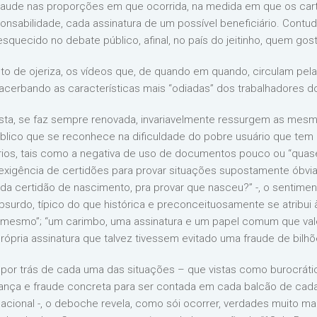
fraude nas proporções em que ocorrida, na medida em que os cart
ponsabilidade, cada assinatura de um possível beneficiário. Contu
quecido no debate público, afinal, no país do jeitinho, quem gos
nto de ojeriza, os vídeos que, de quando em quando, circulam pel
cerbando as características mais “odiadas” dos trabalhadores dos
asta, se faz sempre renovada, invariavelmente ressurgem as mes
ico que se reconhece na dificuldade do pobre usuário que tem 
rios, tais como a negativa de uso de documentos pouco ou “quase
 exigência de certidões para provar situações supostamente óbvias
a certidão de nascimento, pra provar que nasceu?” -, o sentimento
bsurdo, típico do que histórica e preconceituosamente se atribui 
 mesmo”; “um carimbo, uma assinatura e um papel comum que valem
própria assinatura que talvez tivessem evitado uma fraude de bilhõ
 por trás de cada uma das situações – que vistas como burocrát
ança e fraude concreta para ser contada em cada balcão de cada
 nacional -, o deboche revela, como sói ocorrer, verdades muito m