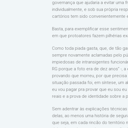
governança que ajudaria a evitar uma 
individualmente, e sob sua própria res
cartórios tem sido convenientemente es
Basta, para exemplificar esse sentime
em que protoatores fazem pilhérias exa
Como toda piada gasta, que, de tão g
sempre novamente aclamadas pelo públ
impiedosas de intransigentes funcioná
RG porque a foto era de dez anos” -, a
provando que morreu, por que precisa d
situação passada foi, em síntese, um a
eu vou pagar pra provar que eu sou eu
reais e a prova de identidade sobre a 
Sem adentrar às explicações técnicas
delas, ao menos uma história de segur
que seja, em cada rincão do território