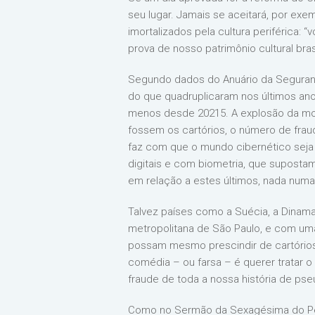
seu lugar. Jamais se aceitará, por exem
imortalizados pela cultura periférica: “
prova de nosso patrimônio cultural brasi
Segundo dados do Anuário da Segurança
do que quadruplicaram nos últimos anos
menos desde 20215. A explosão da modal
fossem os cartórios, o número de fraud
faz com que o mundo cibernético seja 
digitais e com biometria, que suposta
em relação a estes últimos, nada numa 
Talvez países como a Suécia, a Dinam
metropolitana de São Paulo, e com uma 
possam mesmo prescindir de cartórios,
comédia – ou farsa – é querer tratar o
fraude de toda a nossa história de ps
Como no Sermão da Sexagésima do Pe. Vi