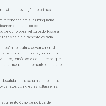
ruciais na prevenção de crimes.
nham recebendo em suas minguadas
iticamente de acordo com o
ou de outro possível culpado fosse a
 resolvida e futuramente evitada.
tentes” na estrutura governamental,
lica parece contaminada, por outro, é
, vacinas, remédios e contrapesos que
cionado, independentemente do partido
 debatida: quais seriam as melhorias
novos fatos como estes voltassem a
instrumento óbvio de política de