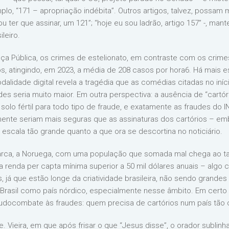
plo, “171 – apropriação indébita”. Outros artigos, talvez, possam
vou ter que assinar, um 121”; “hoje eu sou ladrão, artigo 157” -, m
leiro.
 Pública, os crimes de estelionato, em contraste com os crimes
, atingindo, em 2023, a média de 208 casos por hora6. Há mais es
idade digital revela a tragédia que as comédias citadas no iníci
es seria muito maior. Em outra perspectiva: a ausência de “cartóri
solo fértil para todo tipo de fraude, e exatamente as fraudes do
mente seriam mais seguras que as assinaturas dos cartórios – em
escala tão grande quanto a que ora se descortina no noticiário.
arca, a Noruega, com uma população que somada mal chega ao ta
renda per capta mínima superior a 50 mil dólares anuais – algo c
 já que estão longe da criatividade brasileira, não sendo grande
 Brasil como país nórdico, especialmente nesse âmbito. Em certo s
eudocombate às fraudes: quem precisa de cartórios num país tão 
eira, em que após frisar o que “Jesus disse”, o orador sublinha 