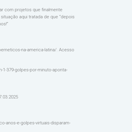
ar com projetos que finalmente
ituação aqui tratada de que “depois
mos!”
berneticos-na-america-latina/. Acesso
-1-379-golpes-por-minuto-aponta-
.03.2025
co-anos-e-golpes-virtuais-disparam-