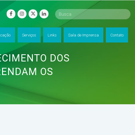
facebook
instagram
twitter
linkedin
cação
Serviços
Links
Sala de Imprensa
Contato
ECIMENTO DOS
PRENDAM OS