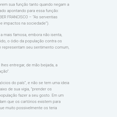
umprem sua função tanto quando negam a
rado apontando para essa função:
LEBER FRANCISCO – “As serventias
 e impactos na sociedade”).
 a mais famosa, embora não isenta,
tido, o ódio da população contra os
ue representam seu sentimento comum,
 lhes entregar, de mão beijada, a
ação”.
ócios do país”, e não se tem uma ideia
ixo de sua vigia, “prender os
 população fazer a seu gosto. Em um
dam que os cartórios existem para
que muito possivelmente os teria