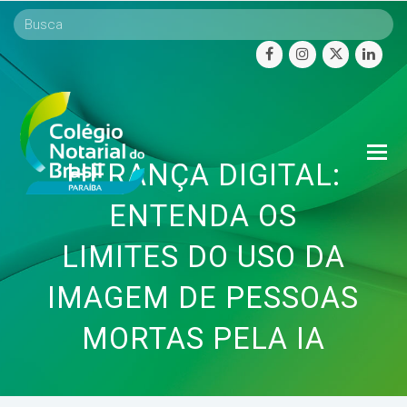
facebook
instagram
twitter
linke
O
HERANÇA DIGITAL:
Mo
M
ENTENDA OS
LIMITES DO USO DA
IMAGEM DE PESSOAS
MORTAS PELA IA