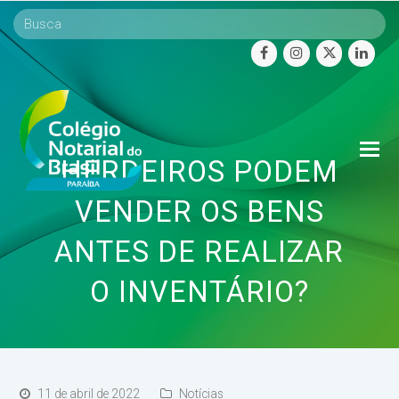
facebook
instagram
twitter
linke
O
HERDEIROS PODEM
Mo
M
VENDER OS BENS
ANTES DE REALIZAR
O INVENTÁRIO?
11 de abril de 2022
Notícias