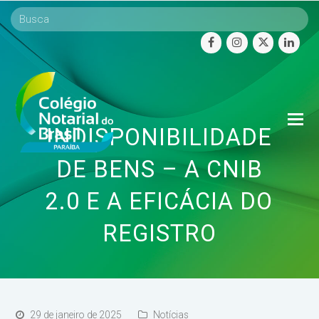
facebook
instagram
twitter
linke
O
INDISPONIBILIDADE
Mo
M
DE BENS – A CNIB
2.0 E A EFICÁCIA DO
REGISTRO
29 de janeiro de 2025
Notícias