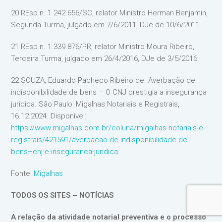
20 REsp n. 1.242.656/SC, relator Ministro Herman Benjamin,
Segunda Turma, julgado em 7/6/2011, DJe de 10/6/2011.
21 REsp n. 1.339.876/PR, relator Ministro Moura Ribeiro,
Terceira Turma, julgado em 26/4/2016, DJe de 3/5/2016.
22 SOUZA, Eduardo Pacheco Ribeiro de. Averbação de
indisponibilidade de bens – O CNJ prestigia a insegurança
jurídica. São Paulo: Migalhas Notariais e Registrais,
16.12.2024. Disponível:
https://www.migalhas.com.br/coluna/migalhas-notariais-e-
registrais/421591/averbacao-de-indisponibilidade-de-
bens–cnj-e-inseguranca-juridica
.
Fonte:
Migalhas
TODOS OS SITES – NOTÍCIAS
A relação da atividade notarial preventiva e o processo