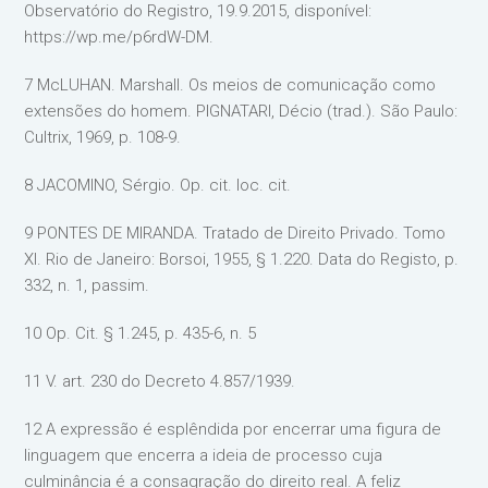
Observatório do Registro, 19.9.2015, disponível:
https://wp.me/p6rdW-DM.
7 McLUHAN. Marshall. Os meios de comunicação como
extensões do homem. PIGNATARI, Décio (trad.). São Paulo:
Cultrix, 1969, p. 108-9.
8 JACOMINO, Sérgio. Op. cit. loc. cit.
9 PONTES DE MIRANDA. Tratado de Direito Privado. Tomo
XI. Rio de Janeiro: Borsoi, 1955, § 1.220. Data do Registo, p.
332, n. 1, passim.
10 Op. Cit. § 1.245, p. 435-6, n. 5
11 V. art. 230 do Decreto 4.857/1939.
12 A expressão é esplêndida por encerrar uma figura de
linguagem que encerra a ideia de processo cuja
culminância é a consagração do direito real. A feliz