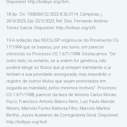
Disponível: http://kollsys.org/rbm.
18 Ap. Civ. 1006060-52.2022.8.26.0114, Campinas, j.
24/3/2023, Dje 25/5/2023, Rel. Des. Fernando Antônio
Torres Garcia. Disponível: http://kollsys.org/st5.
19 A redação das NSCGJSP originou-se do Provimento CG
17/1999 que se baseou, por seu turno, em parecer
oferecido no Processo CG 1.671/1998. Destacamos: “De
outro lado, no entanto, se a ordem for genérica, não
poderá atingir os títulos que já estejam tramitando e já
tenham a sua prioridade assegurada, mas impedirão o
registro de outros títulos que sejam prenotados em
seguida ao mandado, pelos mesmos motivos”. Processo
CG 1.671/1998, parecer da lavra de Antonio Carlos Morais
Pucci, Francisco Antonio Bianco Neto, Luiz Paulo Aliende
Ribeiro, Marcelo Fortes Barbosa Filho, Marcelo Martins
Berthe, Juízes Auxiliares da Corregedoria Geral. Disponível:
http://kollsys.org/4o4.