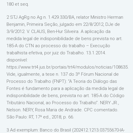
180 et seq.
2 STJ AgRg no Ag n. 1.429.330/BA, relator Ministro Herman
Benjamin, Primeira Seção, julgado em 22/8/2012, DJe de
3/9/2012. V. CLAUS, Ben-Hur Silveira. A aplicação da
medida legal de indisponibilidade de bens prevista no art.
185-A do CTN ao processo do trabalho – Execução
trabalhista efetiva, por juiz do Trabalho. 13.1.2014.
disponível:
https://www.trt4.jus.br/portais/trt4/modulos/noticias/108635.
Vide, igualmente, a tese n. 137 do 3º Fórum Nacional de
Processo do Trabalho (FNPT): “A Teoria do Diálogo das
Fontes é fundamento para a aplicação da medida legal de
indisponibilidade de bens, prevista no art. 185-A do Código
Tributário Nacional, ao Processo do Trabalho”. NERY JR.,
Nelson. NERY, Rosa Maria de Andrade. CPC comentado.
São Paulo: RT, 17ª ed., 2018, p. 66.
3 Ad exemplum: Banco do Brasil (202412.1213.03755670-IA-