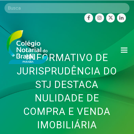
facebook
instagram
twitter
linke
O
INFORMATIVO DE
Mo
M
JURISPRUDÊNCIA DO
STJ DESTACA
NULIDADE DE
COMPRA E VENDA
IMOBILIÁRIA