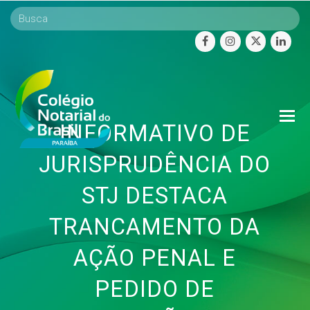
facebook
instagram
twitter
linke
O
INFORMATIVO DE
Mo
M
JURISPRUDÊNCIA DO
STJ DESTACA
TRANCAMENTO DA
AÇÃO PENAL E
PEDIDO DE