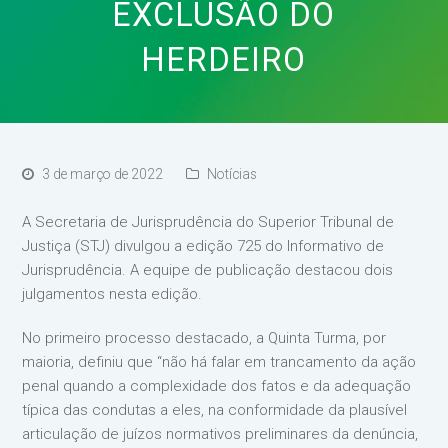
EXCLUSÃO DO
HERDEIRO
3 de março de 2022
Notícias
A Secretaria de Jurisprudência do Superior Tribunal de
Justiça (STJ) divulgou a edição 725 do Informativo de
Jurisprudência. A equipe de publicação destacou dois
julgamentos nesta edição.
No primeiro processo destacado, a Quinta Turma, por
maioria, definiu que “não há falar em trancamento da ação
penal quando a complexidade dos fatos e da adequação
típica das condutas a eles, na conformidade da plausível
articulação de juízos normativos preliminares da denúncia,