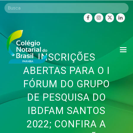
facebook
instagram
twitter
linke
O
INSCRIÇÕES
Mo
M
ABERTAS PARA O I
FÓRUM DO GRUPO
DE PESQUISA DO
IBDFAM SANTOS
2022; CONFIRA A