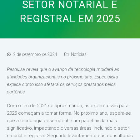
SETOR NOTARIAL E
REGISTRAL EM 2025
2 de dezembro de 2024
Notícias
Pesquisa revela que o avanço da tecnologia moldará as
atividades organizacionais no próximo ano. Especialista
explica como isso afetará os serviços prestados pelos
cartórios
Com o fim de 2024 se aproximando, as expectativas para
2025 começam a tomar forma. No próximo ano, espera-se
que a tecnologia desempenhe um papel ainda mais
significativo, impactando diversas áreas, incluindo o setor
notarial e registral. Segundo levantamento das consultorias