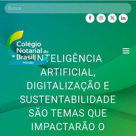
facebook
instagram
twitter
linke
O
INTELIGÊNCIA
Mo
M
ARTIFICIAL,
DIGITALIZAÇÃO E
SUSTENTABILIDADE
SÃO TEMAS QUE
IMPACTARÃO O