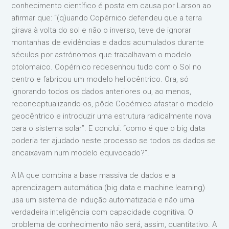
conhecimento científico é posta em causa por Larson ao
afirmar que: “(q)uando Copérnico defendeu que a terra
girava à volta do sol e não o inverso, teve de ignorar
montanhas de evidências e dados acumulados durante
séculos por astrónomos que trabalhavam o modelo
ptolomaico. Copérnico redesenhou tudo com o Sol no
centro e fabricou um modelo heliocêntrico. Ora, só
ignorando todos os dados anteriores ou, ao menos,
reconceptualizando-os, pôde Copérnico afastar o modelo
geocêntrico e introduzir uma estrutura radicalmente nova
para o sistema solar”. E conclui: “como é que o big data
poderia ter ajudado neste processo se todos os dados se
encaixavam num modelo equivocado?”.
A IA que combina a base massiva de dados e a
aprendizagem automática (big data e machine learning)
usa um sistema de indução automatizada e não uma
verdadeira inteligência com capacidade cognitiva. O
problema de conhecimento não será, assim, quantitativo. A