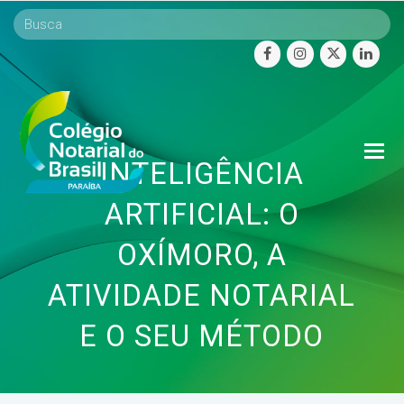
facebook
instagram
twitter
linke
O
INTELIGÊNCIA
Mo
M
ARTIFICIAL: O
OXÍMORO, A
ATIVIDADE NOTARIAL
E O SEU MÉTODO