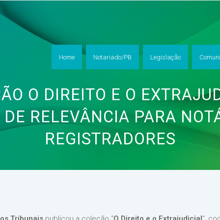
Home
Notariado/PB
Legislação
Comuni
ÇÃO O DIREITO E O EXTRAJU
 DE RELEVÂNCIA PARA NOTÁ
REGISTRADORES
os Tribunais
publicou a coleção “
O Direito e o Extrajudicial
”, c