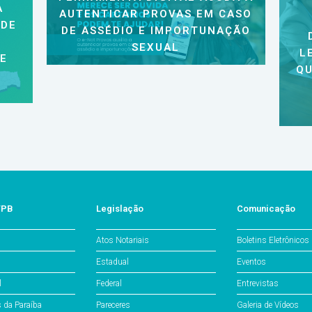
A
AUTENTICAR PROVAS EM CASO
 DE
DE ASSÉDIO E IMPORTUNAÇÃO
SEXUAL
L
 E
QU
/PB
Legislação
Comunicação
Atos Notariais
Boletins Eletrônicos
Estadual
Eventos
l
Federal
Entrevistas
s da Paraíba
Pareceres
Galeria de Vídeos