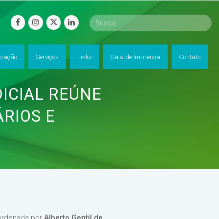
facebook
instagram
twitter
linkedin
cação
Serviços
Links
Sala de Imprensa
Contato
DICIAL REÚNE
RIOS E
oordenada por
Alberto Gentil de