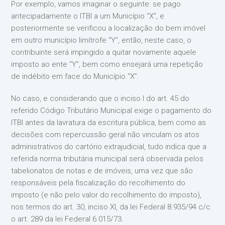
Por exemplo, vamos imaginar o seguinte: se pago
antecipadamente o ITBI a um Município “X”, e
posteriormente se verificou a localização do bem imóvel
em outro município limítrofe “Y”, então, neste caso, o
contribuinte será impingido a quitar novamente aquele
imposto ao ente “Y”, bem como ensejará uma repetição
de indébito em face do Município “X”.
No caso, e considerando que o inciso I do art. 45 do
referido Código Tributário Municipal exige o pagamento do
ITBI antes da lavratura da escritura pública, bem como as
decisões com repercussão geral não vinculam os atos
administrativos do cartório extrajudicial, tudo indica que a
referida norma tributária municipal será observada pelos
tabelionatos de notas e de imóveis, uma vez que são
responsáveis pela fiscalização do recolhimento do
imposto (e não pelo valor do recolhimento do imposto),
nos termos do art. 30, inciso XI, da lei Federal 8.935/94 c/c
o art. 289 da lei Federal 6.015/73.