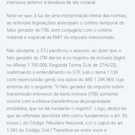
intervivos anterior à lavratura de ato notarial.
Note-se que, à luz de uma interpretação literal das normas,
as referidas legislações antecipam o critério temporal do
fator gerador do ITBI, sem conjugá-lo com o critério
material e espacial da RMIT do imposto mencionado.
Não obstante, o STJ pacificou o assunto, ao dizer que o
fato gerador do ITBI dar-se-á no registro de imóveis (AgInt
no AResp 1.760.009, Segunda Turma, DJe de 27/6/22),
reafirmando o entendimento no STF, sob o tema 1.124
com repercussão geral, nos autos do ARE 1.294.969, cuja
ementa diz o seguinte: “O fato gerador do imposto sobre
transmissão intervivos de bens imóveis (ITBI) somente
ocorre com a efetiva transferência da propriedade
imobiliária, que se dá mediante o registro”. Logo, deduz-se
que as referidas decisões têm como fundamento o art. 35,
inciso I, do Código Tributário Nacional, c/c o caput do art.
1.245 do Código Civil (“Transfere-se entre vivos a