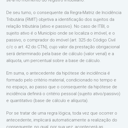
se-á no momento do registro imobiliário.
De seu turno, o consequente da Regra-Matriz de Incidência
Tributária (RMIT) objetiva a identificação dos sujeitos da
relação tributária (ativo e passivo). No caso de ITBI, o
sujeito ativo é o Município onde se localiza o imóvel, e o
passivo, o comprador do imóvel (art. 325 do Código Civil
c/c o art. 42 do CTN), cujo valor da prestação obrigacional
será determinado pela base de cálculo (valor venal) e a
alíquota, um percentual sobre a base de cálculo.
Em suma, o antecedente da hipótese de incidência é
formado pelo critério material, condicionado no tempo e
no espaço, ao passo que o consequente da hipótese de
incidência definirá o critério pessoal (sujeito ativo/passivo)
e quantitativo (base de cálculo e alíquota).
Por se tratar de uma regra lógica, toda vez que ocorrer o
antecedente, implicará automaticamente a realização do
consequente, no qual, por sua vez, acontecerá as