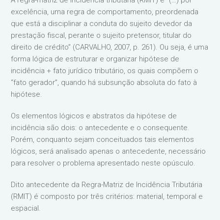
A regra-matriz de incidência tributária (RMIT) é “(…) por
excelência, uma regra de comportamento, preordenada
que está a disciplinar a conduta do sujeito devedor da
prestação fiscal, perante o sujeito pretensor, titular do
direito de crédito” (CARVALHO, 2007, p. 261). Ou seja, é uma
forma lógica de estruturar e organizar hipótese de
incidência + fato jurídico tributário, os quais compõem o
“fato gerador”, quando há subsunção absoluta do fato à
hipótese.
Os elementos lógicos e abstratos da hipótese de
incidência são dois: o antecedente e o consequente.
Porém, conquanto sejam conceituados tais elementos
lógicos, será analisado apenas o antecedente, necessário
para resolver o problema apresentado neste opúsculo.
Dito antecedente da Regra-Matriz de Incidência Tributária
(RMIT) é composto por três critérios: material, temporal e
espacial.