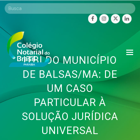
facebook
instagram
twitter
linke
O
ITBI DO MUNICÍPIO
Mo
M
DE BALSAS/MA: DE
UM CASO
PARTICULAR À
SOLUÇÃO JURÍDICA
UNIVERSAL