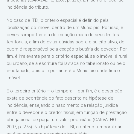
tributárias (CARAVALHO, 2007, p. 270). Em suma, o local de
incidência do tributo.
No caso de ITBI, o critério espacial é definido pela
localização do imóvel dentro de um Município. Por isso, é
deveras importante a delimitação exata de seus limites
territoriais, a fim de evitar dúvidas sobre o sujeito ativo, de
quem é responsável pela exação tributária do devedor. Por
fim, é irrelevante para o critério espacial, se o imóvel é rural
ou urbano, se a escritura foi lavrada no tabelionato ou pelo
e-notariado, pois o importante é o Município onde fica o
imóvel.
E o terceiro critério – o temporal -, por fim, é a descrição
exata de ocorrência do fato descrito na hipótese de
incidência, ensejando o nascimento da relação jurídica
entre o devedor e o credor fiscal, em função de prestação
obrigacional de pagar um valor pecuniário (CARVALHO,
2007, p. 275). Na hipótese de ITBI, o critério temporal dar-